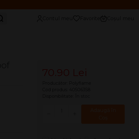
aută
Contul meu
Favorite
Coșul meu
oof
70.90 Lei
Producător:
Polyflame
Cod produs: 40506358
Disponibilitate:
În stoc
Cantitate
Adaugă în
Coş