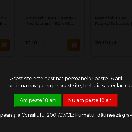
p -
Portofel tutun Champ -
Portofel tutun C
75
Teo Jasmin (180 x 90
Fabric Tobacco (
mm)
941 mm)
10.10 Lei
20.10 Lei
Acest site este destinat persoanelor peste 18 ani
 continua navigarea pe acest site, trebuie sa declari ca a
Am peste 18 ani
Nu am peste 18 ani
an și a Consiliului 2001/37/CE: Fumatul dăunează grav săn