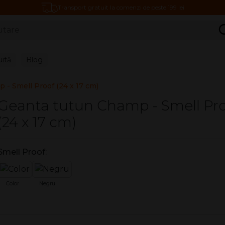
Transport gratuit la comenzi de peste 199 lei
C
uită
Blog
 - Smell Proof (24 x 17 cm)
Geanta tutun Champ - Smell Pr
(24 x 17 cm)
Smell Proof:
Color
Negru