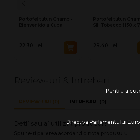
Portofel tutun Champ -
Portofel tutun Cham
Bienvenido a Cuba
Sili Tobacco (130 x 
mm)
22.30 Lei
28.40 Lei
Review-uri & Intrebari
Pentru a putea
REVIEW-URI (0)
INTREBARI (0)
Directiva Parlamentului Europe
Detii sau ai utilizat produsul?
Spune-ti parerea acordand o nota produsului