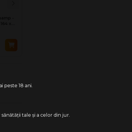
hamp -
Portofel tutun Champ -
164 x
Jean Style
17.90 Lei
i peste 18 ani.
ătății tale și a celor din jur.