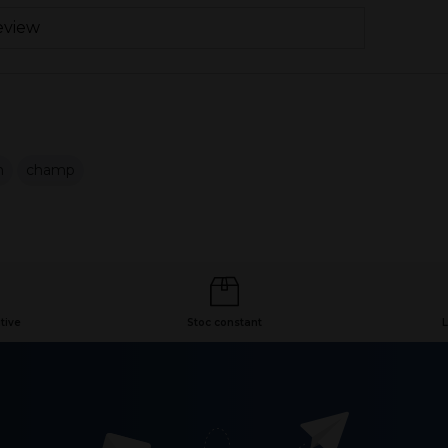
eview
n
champ
tive
Stoc constant
L