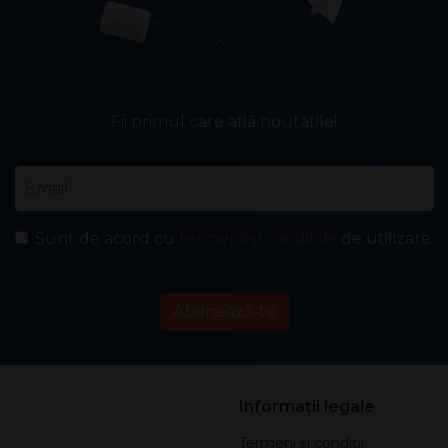
Fii primul care află noutățile!
Email
*
Sunt de acord cu
termenii și condițiile
de utilizare.
Abonează-te
Informații legale
Termeni și condiții