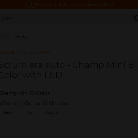
Transport gratuit la comenzi de peste 199 lei
C
uită
Blog
Mini Bi Color with LED
Scrumiera auto - Champ Mini Bi
Color with LED
Champ Mini Bi Color:
Verde
Rosu
Albastru