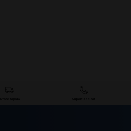
ivrare rapidă
Suport dedicat