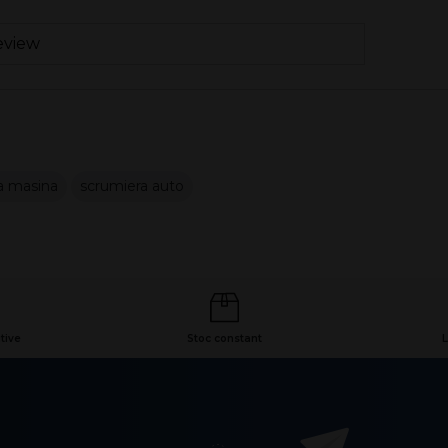
eview
a masina
scrumiera auto
tive
Stoc constant
L