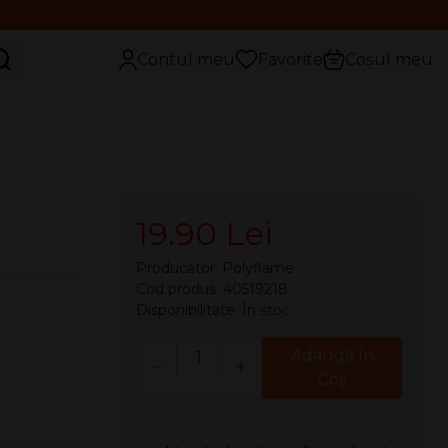
aută
Contul meu
Favorite
Coșul meu
19.90 Lei
Producător:
Polyflame
Cod produs: 40519218
Disponibilitate:
În stoc
Cantitate
Adaugă în
Coş