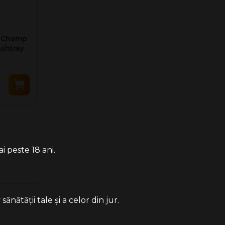
- Champ
Ashtray
i peste 18 ani.
ătății tale și a celor din jur.