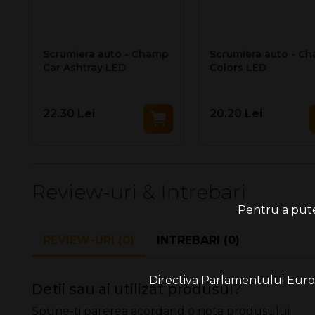
Scrumiera auto - Champ
Scrumiera auto - C
Car Ashtray LED
Colors LED
22.30 Lei
20.20 Lei
Review-uri & Intrebari
Pentru a putea
REVIEW-URI (0)
INTREBARI (0)
Directiva Parlamentului Europe
Detii sau ai utilizat produsul?
Spune-ti parerea acordand o nota produsului