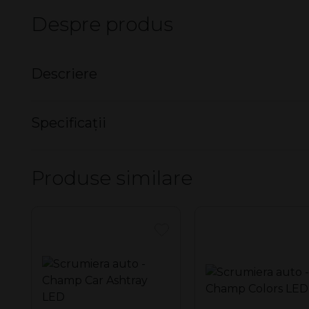
Despre produs
Descriere
Scrumiera auto - Champ Mini Bi
Specificații
Este prevăzută cu led pentru iluminare.
Nu există specificații pentru acest produs.
Produse similare