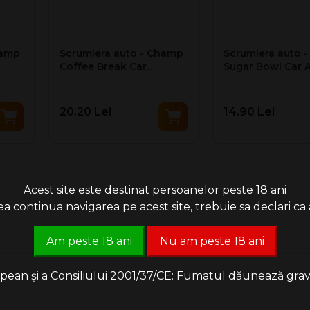
hamp
Scrumiera auto - Champ
Scrumiera auto 
Coffee Break Car
Sugar Bowl Car 
Ashtray
20.20 Lei
14.90 Lei
Acest site este destinat persoanelor peste 18 ani
 continua navigarea pe acest site, trebuie sa declari ca a
Am peste 18 ani
Nu am peste 18 ani
an și a Consiliului 2001/37/CE: Fumatul dăunează grav săn