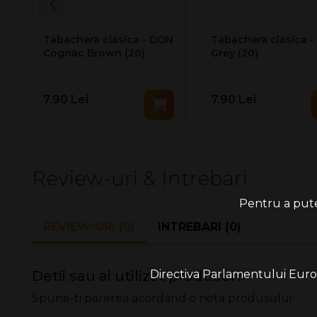
Tabachera clasica - DON
Tabachera clasica 
Cognac Brown (20)
Grey (20)
7.90 Lei
7.90 Lei
Review-uri & Intrebari
Pentru a putea
REVIEW-URI (0)
INTREBARI (0)
Detii sau ai utilizat produsul?
Directiva Parlamentului Europe
Spune-ti parerea acordand o nota produsului