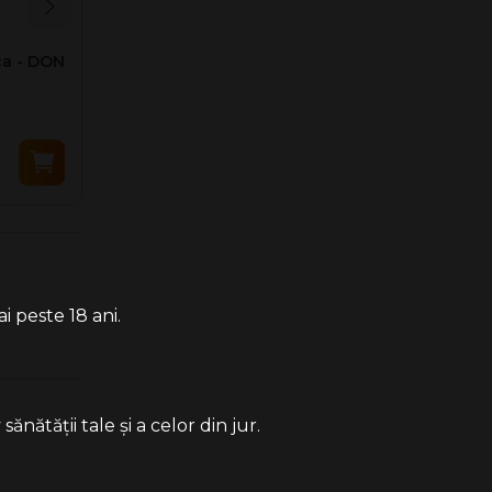
ca - DON
Tabachera clasica - DON
Tabachera cl
Snake Skin (20)
Leather Natur
(20)
7.90 Lei
7.90 Lei
i peste 18 ani.
ătății tale și a celor din jur.