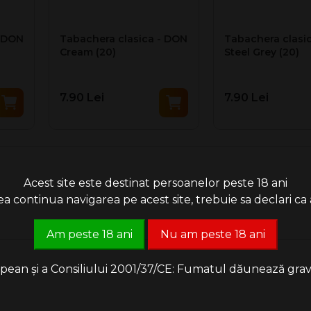
- DON
Tabachera clasica - DON
Tabachera clasi
Cream (20)
Steel Grey (20)
7.90 Lei
7.90 Lei
Acest site este destinat persoanelor peste 18 ani
 continua navigarea pe acest site, trebuie sa declari ca a
Am peste 18 ani
Nu am peste 18 ani
an și a Consiliului 2001/37/CE: Fumatul dăunează grav săn