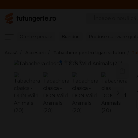
Căutare produse
Oferte speciale
Branduri
Produse cu livrare grat
Acasă
Accesorii
Tabachere pentru tigari si tutun
Ta