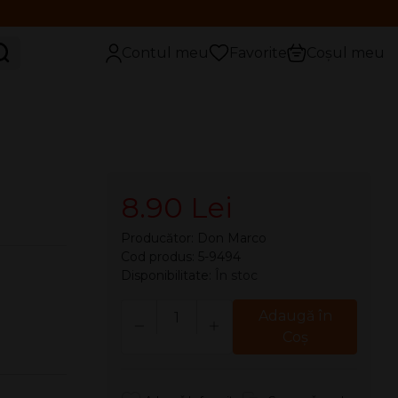
aută
Contul meu
Favorite
Coșul meu
8.90 Lei
Producător:
Don Marco
Cod produs: 5-9494
Disponibilitate:
În stoc
Cantitate
Adaugă în
Coş