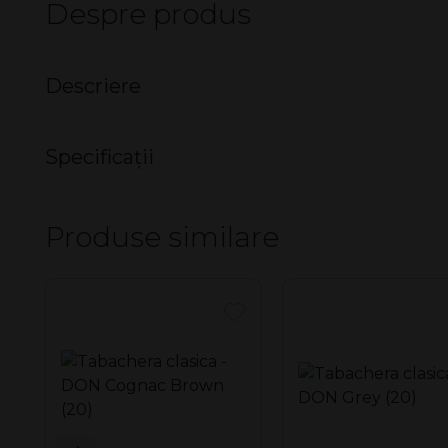
Despre produs
Descriere
Tabachera clasica - DON Wild A
Specificații
Capacitate: 20 tigarete
Nu există specificații pentru acest produs.
Produse similare