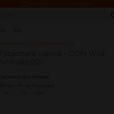
Transport gratuit la comenzi de peste 199 lei
C
uită
Blog
bachera clasica - DON Wild Animals (20)
Tabachera clasica - DON Wild
Animals (20)
Tabachera Wild Animals:
Tigru
Lup
Leopard