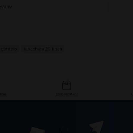
eview
gentelo
tabachera 20 tigari
tive
Stoc constant
L