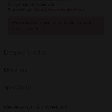
Cod produs: AK by Senator
Disponibilitate:
Nu mai face parte din oferta!
Produsul nu mai face parte din catalogul
e-tutungerie.ro
Despre produs
Descriere
Mini narghilea electronică de unică
Specificații
folosință
AK by Senator -
700+
pufuri,
fără nicotină
Review-uri & Intrebari
Mint Candy
Mod ambalare cutie
10 buc