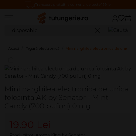
Transport gratuit la comenzi de peste 199 lei
Căutare produse
Caută
Acasă
Țigară electronică
Mini narghilea electronica de unica fo
Mini narghilea electronica de unica
folosinta AK by Senator - Mint
Candy (700 pufuri) 0 mg
19.90 Lei
Producător:
Aroma King by Senator