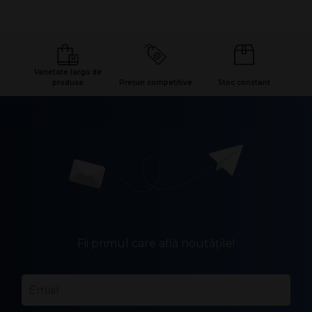
Diamentru: 16 mm
Inaltime: 110 mm
Greutate (fără ambalaj): 24g
Varietate largă de
produse
Prețuri competitive
Stoc constant
Fii primul care află noutățile!
Email
*