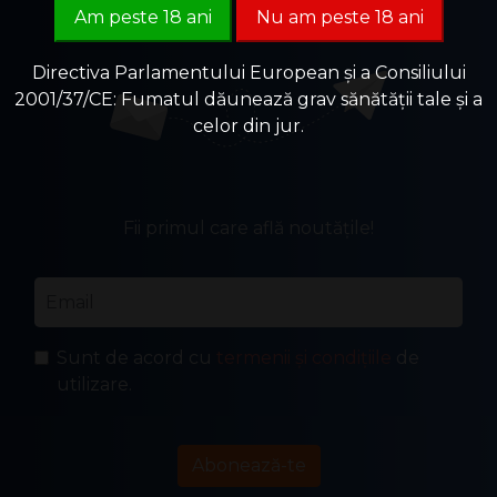
Am peste 18 ani
Nu am peste 18 ani
Directiva Parlamentului European și a Consiliului
2001/37/CE: Fumatul dăunează grav sănătății tale și a
celor din jur.
Fii primul care află noutățile!
Email
*
Sunt de acord cu
termenii și condițiile
de
utilizare.
Abonează-te