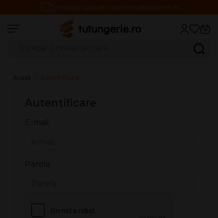
Transport gratuit la comenzi de peste 199 lei
Căutare produse
Caută
Acasă
Autentificare
Autentificare
E-mail
Parola