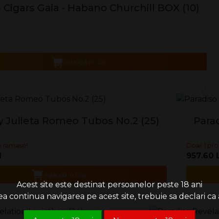
Cigars Gaia - Habano Churchill BOX (10)
Adaugă în Coş
 Julieta Romeo Tubos No.2 (25)
Para
 ramase!
Doar 1 pro
i
957.60 
Adaugă în Coş
Acest site este destinat persoanelor peste 18 ani
 continua navigarea pe acest site, trebuie sa declari ca a