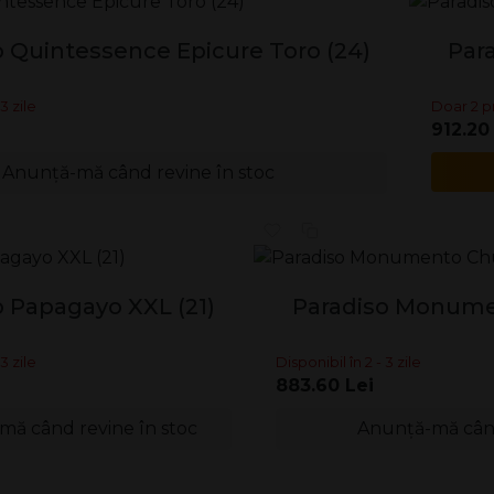
o Quintessence Epicure Toro (24)
Par
3 zile
Doar 2 p
912.20
Anunță-mă când revine în stoc
o Papagayo XXL (21)
Paradiso Monumen
3 zile
Disponibil în 2 - 3 zile
883.60 Lei
ă când revine în stoc
Anunță-mă când