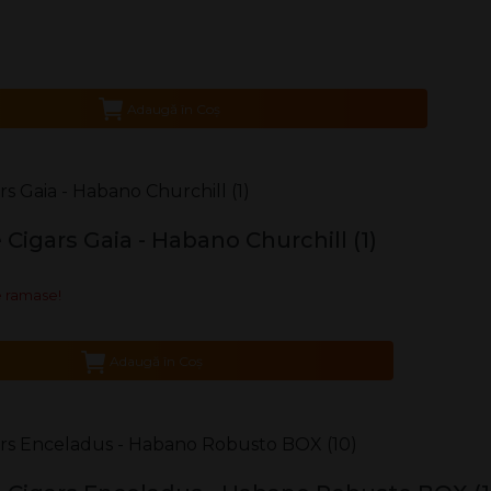
Adaugă în Coş
Cigars Gaia - Habano Churchill (1)
 ramase!
Adaugă în Coş