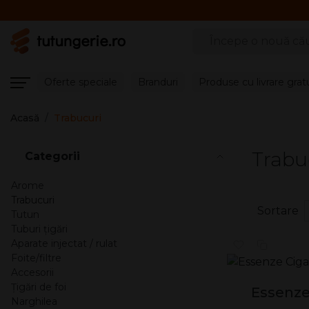
Căutare produse
Oferte speciale
Branduri
Produse cu livrare grat
Acasă
Trabucuri
Trabu
Categorii
Arome
Trabucuri
Sortare
Tutun
Tuburi țigări
Aparate injectat / rulat
Foite/filtre
Accesorii
Țigări de foi
Essenze
Narghilea