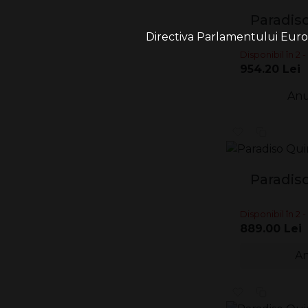
Paradiso
Directiva Parlamentului Europe
Disponibil în 2 - 
954.20 Lei
Anu
Paradis
Disponibil în 2 - 
889.00 Lei
An