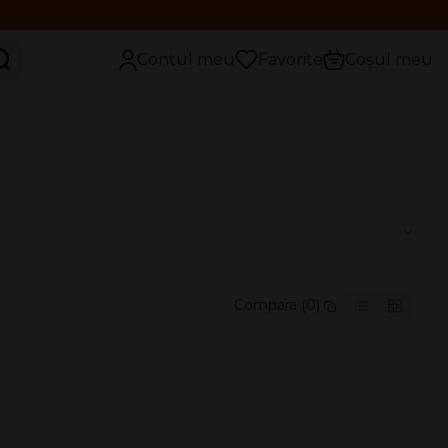
aută
Contul meu
Favorite
Coșul meu
Compara (0)