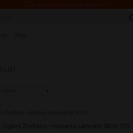
Transport gratuit la comenzi de peste 199 lei
C
uită
Blog
curi
 Cigars Zodiaco - Habano Lancero BOX (13)