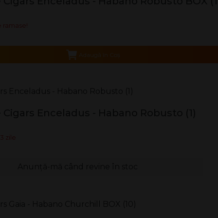
 Cigars Enceladus - Habano Robusto BOX (1
 ramase!
Adaugă în Coş
 Cigars Enceladus - Habano Robusto (1)
3 zile
Anunță-mă când revine în stoc