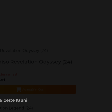
diso Revelation Odyssey (24)
dus ramas!
Lei
Adaugă în Coş
i peste 18 ani.