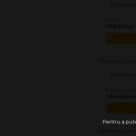
Essenze 
În stoc
769.00 Lei
Romeo y
Doar 3 produse
1,849.00 Le
Pentru a putea