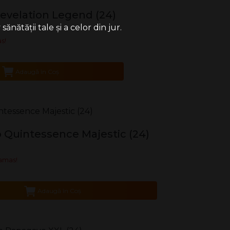
evelation Legend (24)
ătății tale și a celor din jur.
s!
Adaugă în Coş
o Quintessence Majestic (24)
amas!
Adaugă în Coş