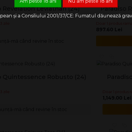
Am peste 18 ani
Nu am peste 18 ani
 Revelation Leviathan (24)
Paradiso R
an și a Consiliului 2001/37/CE: Fumatul dăunează grav săn
3 zile
Doar 1 produs rama
897.60 Lei
nță-mă când revine în stoc
o Quintessence Robusto (24)
Paradis
3 zile
Doar 1 produs r
1,149.00 Lei
unță-mă când revine în stoc