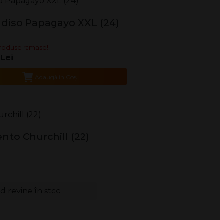
adiso Papagayo XXL (24)
roduse ramase!
 Lei
Adaugă în Coş
to Churchill (22)
 revine în stoc