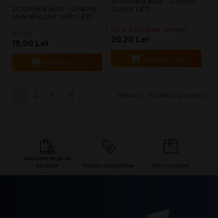
Scrumiera auto - Champ
Scrumiera auto - Champ
Colors LED
Mini Bi Color with LED
Doar 3 produse ramase!
În stoc
20.20 Lei
19.90 Lei
Adaugă în Coş
Adaugă în Coş
1
2
>
>|
Afişare 1 - 36 din 43 (2 pagini)
Varietate largă de
produse
Prețuri competitive
Stoc constant