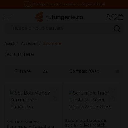
Transport gratuit la comenzi de peste 199 lei
Căutare produse
Caută
Acasă
Accesorii
Scrumiere
Scrumiere
Filtrare
Compara (0)
Scrumiera trabuc din
Set Bob Marley -
sticla - Silver Match
Scrumiera + Tabachera