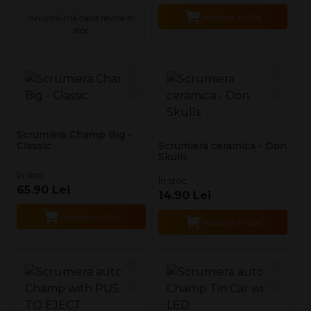
Adaugă în Coş
Anunță-mă când revine în
stoc
Scrumiera Champ Big -
Classic
Scrumiera ceramica - Don
Skulls
În stoc
În stoc
65.90 Lei
14.90 Lei
Adaugă în Coş
Adaugă în Coş