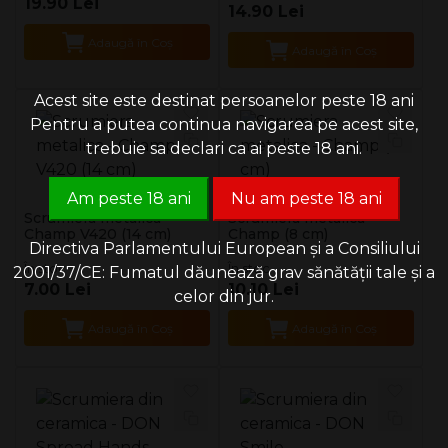
19.90 Lei
14.90 Lei
Adaugă în Coş
Adaugă în Coş
Acest site este destinat persoanelor peste 18 ani
Pentru a putea continua navigarea pe acest site,
trebuie sa declari ca ai peste 18 ani.
Am peste 18 ani
Nu am peste 18 ani
Scrumiera metalica -
Scrumiera metalica -
Champ V420 (14 cm)
Champ (8 cm)
Directiva Parlamentului European și a Consiliului
În stoc
În stoc
2001/37/CE: Fumatul dăunează grav sănătății tale și a
7.00 Lei
10.10 Lei
celor din jur.
Adaugă în Coş
Adaugă în Coş