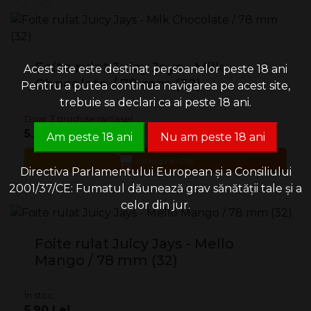
Foite rulat Juicy Jays - Milk
Acest site este destinat persoanelor peste 18 ani
Chocolate / 78 mm (32)
Pentru a putea continua navigarea pe acest site,
trebuie sa declari ca ai peste 18 ani.
Doar 3 produse ramase!
5.90 Lei
Am peste 18 ani
Nu am peste 18 ani
Adaugă în Coş
Directiva Parlamentului European și a Consiliului
2001/37/CE: Fumatul dăunează grav sănătății tale și a
celor din jur.
Foite rulat Juicy Jays - Mello
Mango / 78 mm (32)
În stoc
5.90 Lei