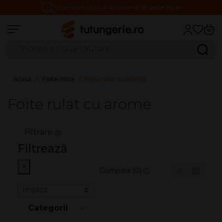
Transport gratuit la comenzi de peste 199 lei
Căutare produse
Caută
Acasă
Foite-filtre
Foite rulat cu arome
Foite rulat cu arome
Filtrare
Filtrează
×
Compara (0)
Categorii