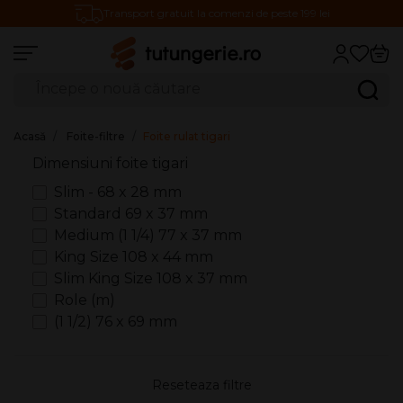
Transport gratuit la comenzi de peste 199 lei
Căutare produse
Caută
Acasă
Foite-filtre
Foite rulat tigari
Dimensiuni foite tigari
Slim - 68 x 28 mm
Standard 69 x 37 mm
Medium (1 1/4) 77 x 37 mm
King Size 108 x 44 mm
Slim King Size 108 x 37 mm
Role (m)
(1 1/2) 76 x 69 mm
Reseteaza filtre