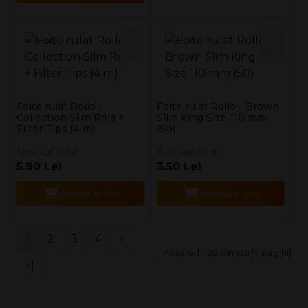
Foite rulat Rollo -
Foite rulat Rollo - Brown
Collection Slim Rola +
Slim King Size 110 mm
Filter Tips (4 m)
(50)
Stoc suficient
Stoc suficient
5.90 Lei
3.50 Lei
Adaugă în Coş
Adaugă în Coş
1
2
3
4
>
Afişare 1 - 36 din 135 (4 pagini)
>|