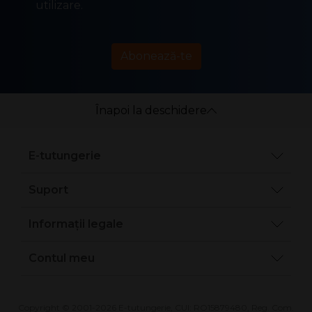
utilizare.
Abonează-te
Înapoi la deschidere
E-tutungerie
Suport
Informații legale
Contul meu
Copyright © 2001-2026 E-tutungerie, CUI: RO15879480, Reg. Com.