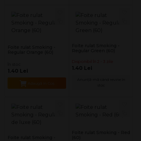
Foite rulat Smoking -
Foite rulat Smoking -
Regular Green (60)
Regular Orange (60)
Disponibil în 2 - 3 zile
În stoc
1.40 Lei
1.40 Lei
Anunță-mă când revine în
Adaugă în Coş
stoc
Foite rulat Smoking - Red
Foite rulat Smoking -
(60)