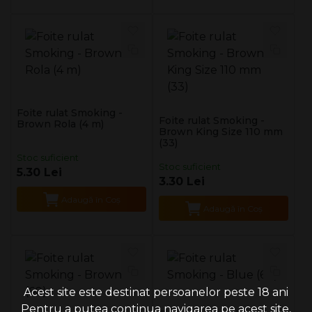
Foite rulat Smoking -
Foite rulat Smoking -
Brown Rola (4 m)
Brown King Size 110 mm
(33)
Stoc suficient
Stoc suficient
5.30 Lei
3.30 Lei
Adaugă în Coş
Adaugă în Coş
Acest site este destinat persoanelor peste 18 ani
Pentru a putea continua navigarea pe acest site,