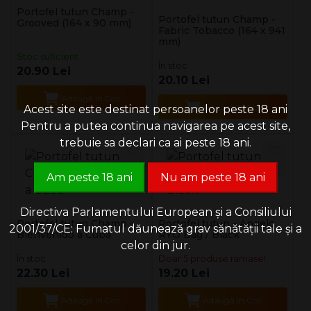
Portofel tutun Champ -
Portofel tutun Champ -
Grooved (164 x 90 mm)
Fabric Tobacco (164 x 941
mm)
Stoc suficient
În stoc
20.90 Lei
20.10 Lei
Adaugă în Coş
Adaugă în Coş
Acest site este destinat persoanelor peste 18 ani
Pentru a putea continua navigarea pe acest site,
trebuie sa declari ca ai peste 18 ani.
Am peste 18 ani
Nu am peste 18 ani
Directiva Parlamentului European și a Consiliului
Portofel tutun Champ -
Portofel tutun - Angelo
2001/37/CE: Fumatul dăunează grav sănătății tale și a
Bienvenido a Cuba
RYO Bag / Black
celor din jur.
În stoc
Doar 5 produse ramase!
22.30 Lei
19.20 Lei
Adaugă în Coş
Adaugă în Coş