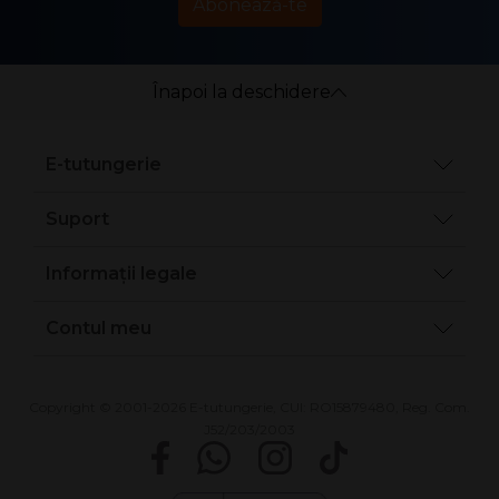
Abonează-te
Înapoi la deschidere
E-tutungerie
Suport
Informații legale
Contul meu
Copyright © 2001-2026 E-tutungerie, CUI: RO15879480, Reg. Com.
J52/203/2003