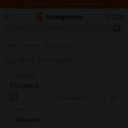
Transport gratuit la comenzi de peste 199 lei
Căutare produse
Caută
Acasă
Arome
Carduri aromate
Carduri aromate
Filtrare
Filtrează
×
Compara (0)
Categorii