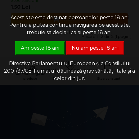
Stoc suficient
1.50 Lei
Acest site este destinat persoanelor peste 18 ani
Adaugă în Coş
Pentru a putea continua navigarea pe acest site,
trebuie sa declari ca ai peste 18 ani.
Afişare 1 - 2 din 2 (1 pagini)
Am peste 18 ani
Nu am peste 18 ani
Directiva Parlamentului European și a Consiliului
2001/37/CE: Fumatul dăunează grav sănătății tale și a
Varietate largă de
celor din jur.
produse
Prețuri competitive
Stoc constant