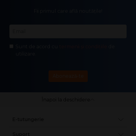
Fii primul care află noutățile!
Email
*
Sunt de acord cu
termenii și condițiile
de
utilizare.
Abonează-te
Înapoi la deschidere
E-tutungerie
Suport