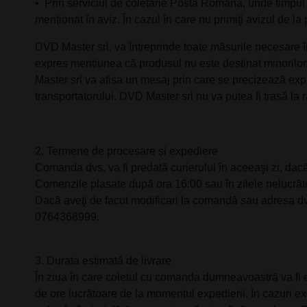
•⁠ ⁠Prin serviciul de coletarie Posta Romana, unde timpul d
menționat în aviz. În cazul în care nu primiţi avizul de la 
DVD Master srl, va întreprinde toate măsurile necesare în 
expres mențiunea că produsul nu este destinat minorilor.
Master srl va afișa un mesaj prin care se precizează expr
transportatorului. DVD Master srl nu va putea fi trasă la 
2.⁠ ⁠Termene de procesare și expediere
Comanda dvs. va fi predată curierului în aceeaşi zi, dacă
Comenzile plasate după ora 16:00 sau în zilele nelucrăto
Dacă aveţi de facut modificari la comandă sau adresa dv
0764368999.
3.⁠ ⁠Durata estimată de livrare
În ziua în care coletul cu comanda dumneavoastră va fi ex
de ore lucrătoare de la momentul expedierii. În cazuri ex