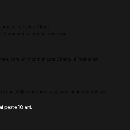
 comenzii de către Client.
ile la momentul plasării comenzii.
entare, care vor fi comunicate Clientului înainte de
 la societățile care prestează servicii de curierat sau
i peste 18 ani.