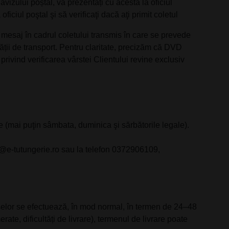
avizului poștal, vă prezentați cu acesta la oficiul
ficiul poştal şi să verificaţi dacă aţi primit coletul
n mesaj în cadrul coletului transmis în care se prevede
ții de transport. Pentru claritate, precizăm că DVD
rivind verificarea vârstei Clientului revine exclusiv
e (mai puţin sâmbata, duminica şi sărbătorile legale).
i@e-tutungerie.ro sau la telefon 0372906109,
duselor se efectuează, în mod normal, în termen de 24–48
te, dificultăți de livrare), termenul de livrare poate