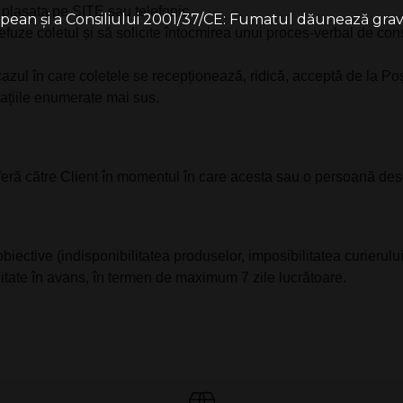
plasata pe SITE sau telefonic.
an și a Consiliului 2001/37/CE: Fumatul dăunează grav săn
să refuze coletul și să solicite întocmirea unui proces-verbal de c
ul în care coletele se recepționează, ridică, acceptă de la Po
mațiile enumerate mai sus.
feră către Client în momentul în care acesta sau o persoană des
obiective (indisponibilitatea produselor, imposibilitatea curierul
itate în avans, în termen de maximum 7 zile lucrătoare.