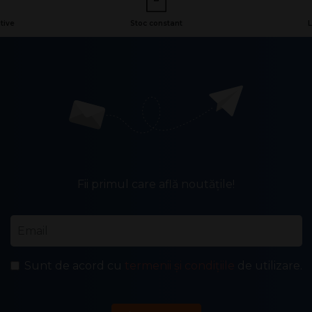
tive
Stoc constant
L
Fii primul care află noutățile!
Email
*
Sunt de acord cu
termenii și condițiile
de utilizare.