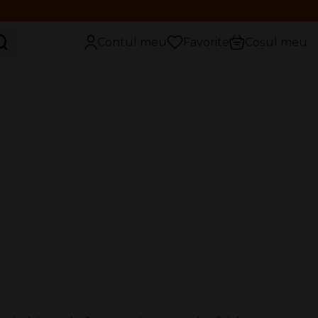
aută
Contul meu
Favorite
Coșul meu