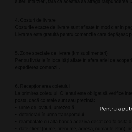
suferi întârzieri, fără ca acestea să atragă răspunderea 
4.⁠ ⁠Costuri de livrare
Costurile exacte de livrare sunt afișate în mod clar în p
Livrarea este gratuită pentru comenzile care depășesc pra
5.⁠ ⁠Zone speciale de livrare (km suplimentari)
Pentru livrările în localități aflate în afara ariei de acop
expedierea comenzii.
6.⁠ ⁠Recepționarea coletului
La primirea coletului, Clientul este obligat să verifice in
posta, dacă coletele sunt sau prezintă:
•⁠ ⁠urme de lovituri, umezeală
Pentru a putea
•⁠ ⁠deteriorări în urma transportului
•⁠ ⁠reambalate cu altă bandă adezivă decat cea folosita d
•⁠ ⁠date client (nume, prenume, adresa, numar telefon) in