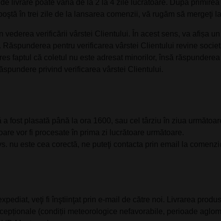
e livrare poate varia de la 2 la 4 zile lucrătoare. Dupa primirea 
poştă în trei zile de la lansarea comenzii, vă rugăm să mergeţi la o
vederea verificării vârstei Clientului. În acest sens, va afișa u
 Răspunderea pentru verificarea vârstei Clientului revine societă
es faptul că coletul nu este adresat minorilor, însă răspunderea p
răspundere privind verificarea vârstei Clientului.
 a fost plasată până la ora 1600, sau cel târziu în ziua următoar
are vor fi procesate în prima zi lucrătoare următoare.
s. nu este cea corectă, ne puteţi contacta prin email la comenz
pediat, veţi fi înştiinţat prin e-mail de către noi. Livrarea pro
cepționale (condiții meteorologice nefavorabile, perioade aglomera