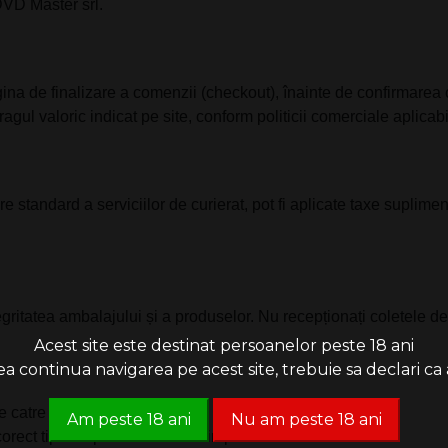
DVD Master srl.
agina de finalizare a comenzii (checkout), înainte de confirmarea
gul valoric indicat pe site, conform politicii comerciale aplicab
erire standard a serviciilor de curierat, pot fi aplicate taxe suplim
tegritatea ambalajului și a produselor. Nu recepționați coletele de
Acest site este destinat persoanelor peste 18 ani
 continua navigarea pe acest site, trebuie sa declari ca a
e catre Societate
Am peste 18 ani
Nu am peste 18 ani
corect tiparite pe mandat/buletin postal si/sau AWB