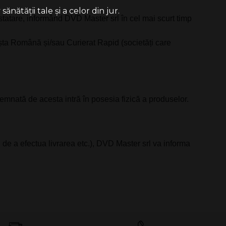
ătății tale și a celor din jur.
onstatare, informând DVD Master srl în cel mai scurt timp
șta Română și/sau Curierat Rapid (societăți care
emnată de acesta intră în posesia fizică a produselor.
ui de a efectua livrarea etc.), DVD Master srl va informa