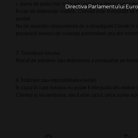
•⁠ ⁠suma de plata mai mare sau mai mica decat comanda 
Directiva Parlamentului Europe
În caz de deteriorări vizibile, Clientul este îndreptățit 
posibil.
Nu ne asumăm răspunderea de a despăgubi Clienții în caz
prestează servicii de curierat) prezentând una din infor
7.⁠ ⁠Transferul riscului
Riscul de pierdere sau deteriorare a produselor se trans
8.⁠ ⁠Întârzieri sau imposibilitatea livrării
În cazul în care livrarea nu poate fi efectuată din motive 
Clientul și va rambursa, dacă este cazul, orice sume ach