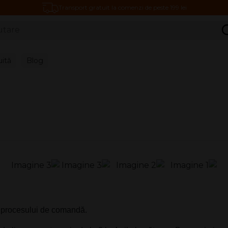
Transport gratuit la comenzi de peste 199 lei
C
uită
Blog
rul procesului de comandă.