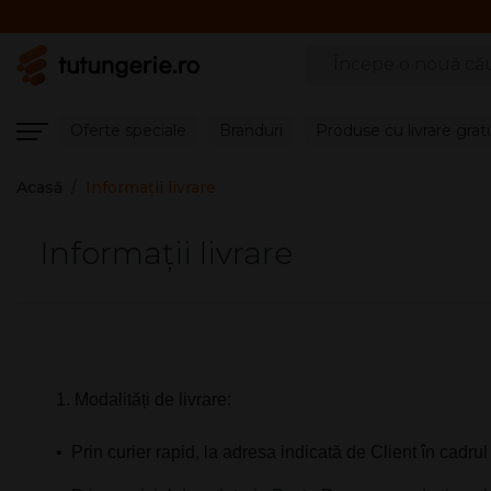
Căutare produse
Oferte speciale
Branduri
Produse cu livrare grat
Acasă
Informaţii livrare
Informaţii livrare
⁠1. Modalități de livrare:
•⁠ ⁠Prin curier rapid, la adresa indicată de Client în cad