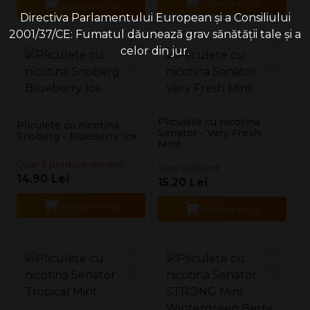
Adaugă în Coş
Adaugă în Coş
Directiva Parlamentului European și a Consiliului
2001/37/CE: Fumatul dăunează grav sănătății tale și a
celor din jur.
Pliculete cu nicotina
Pliculete cu nicotina
Senator - Very Fresh
Snoberg - Blueberry Ice
Mint
Doar 3 produse ramase!
Stoc suficient
14.90 Lei
15.20 Lei
Adaugă în Coş
Adaugă în Coş