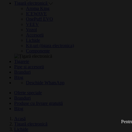
Țigară electronică
Aroma King
ICEWAVE
OnePuff EVO
VEEV
Vozol
Accesorii
Lichide
Kit-uri (tigara electronica)
Componente
Tigarete
Pipe si accesorii
Branduri
Blog
Deschide WhatsApp
Oferte speciale
Branduri
Produse cu livrare gratuită
Blog
Acasă
Pentru
Țigară electronică
Lichide