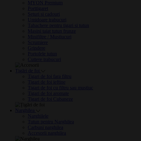
MYON Premium
Porttigaret
Seturi si cadouri
Umidoare trabucuri
Tabachere pentru tigari si tutun
Masini taiat tutun frunze
Minifiltre / Mustiucuri
Scrumiere
Grindere
Portofele tutun
Cuttere trabucuri
Țigări de foi
Tigari de foi fara filtru
Tigari de foi ieftine
Tigari de foi cu filtru sau mustiuc
Tigari de foi aromate
Tigari de foi Cubaneze
Narghilea
Narghilele
Tutun pentru Narghilea
Carbuni narghilea
Accesorii narghilea