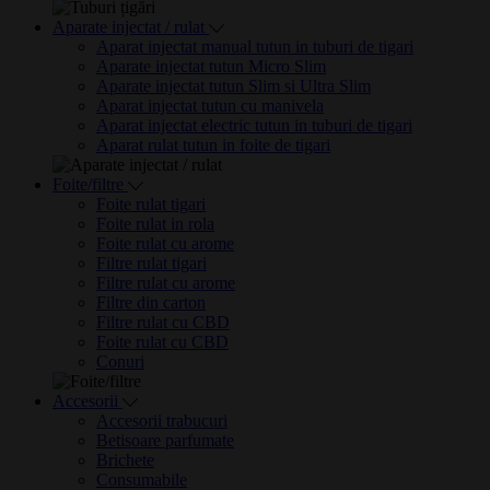
Aparate injectat / rulat
Aparat injectat manual tutun in tuburi de tigari
Aparate injectat tutun Micro Slim
Aparate injectat tutun Slim si Ultra Slim
Aparat injectat tutun cu manivela
Aparat injectat electric tutun in tuburi de tigari
Aparat rulat tutun in foite de tigari
Foite/filtre
Foite rulat tigari
Foite rulat in rola
Foite rulat cu arome
Filtre rulat tigari
Filtre rulat cu arome
Filtre din carton
Filtre rulat cu CBD
Foite rulat cu CBD
Conuri
Accesorii
Accesorii trabucuri
Betisoare parfumate
Brichete
Consumabile