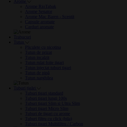
Arome
Arome RioTabak
Arome Senator
Arome Mac Baren - Scentit
Capsule aromate
Carduri aromate
Trabucuri
Tutun
Pliculete cu nicotina
Tutun de prizat
Tutun incalzit
Tutun rulat foite tigari
Tutun injectat tuburi tigari
Tutun de pipă
Tutun narghilea
Tuburi țigări
Tuburi tigari standard
Tuburi tigari lungi 100s
Tuburi tigari Slim si Ultra Slim
Tuburi tigari Micro Slim
Tuburi de tigari cu arome
Tuburi filtru cu click (bila)
Tuburi tigari Multifiltru / Carbon