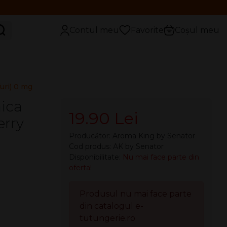
aută
Contul meu
Favorite
Coșul meu
uri) 0 mg
nica
19.90 Lei
erry
Producător:
Aroma King by Senator
Cod produs: AK by Senator
Disponibilitate:
Nu mai face parte din
oferta!
Produsul nu mai face parte
din catalogul e-
tutungerie.ro