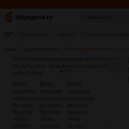
Căutare produse
Oferte speciale
Branduri
Produse cu livrare grat
Acasă
Țigară electronică
Mini narghilea electronica de