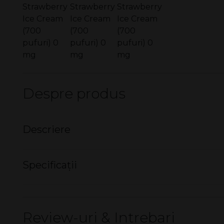
Despre produs
Descriere
Mini narghilea electronică de unică fol
Specificații
AK by Senator -
700+
pufuri,
fără nic
Strawberry Ice Cream
Mod ambalare cutie
Fără încărcare, fără reumpleri!
Review-uri & Intrebari
Ușor de utilizat, mini narghileaua electronică este preîncă