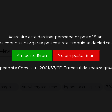
c de protecție din partea superioară.
i.
Acest site este destinat persoanelor peste 18 ani
zat, dispozitivul nu mai funcționează.
 continua navigarea pe acest site, trebuie sa declari ca a
eview
Am peste 18 ani
Nu am peste 18 ani
glicol, aromă alimentară.
an și a Consiliului 2001/37/CE: Fumatul dăunează grav săn
 narghilea
strawberry ice cream
inghetata cu capsuni
700