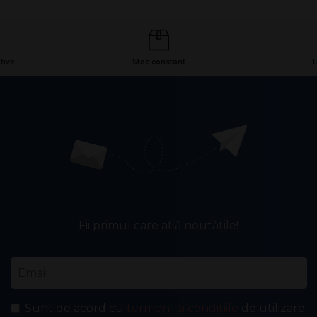
tive
Stoc constant
L
Fii primul care află noutățile!
Email
*
Sunt de acord cu
termenii și condițiile
de utilizare.