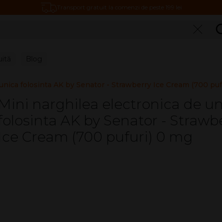
Transport gratuit la comenzi de peste 199 lei
C
uită
Blog
 unica folosinta AK by Senator - Strawberry Ice Cream (700 puf
Mini narghilea electronica de u
folosinta AK by Senator - Strawb
Ice Cream (700 pufuri) 0 mg