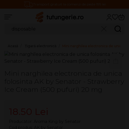
Transport gratuit la comenzi de peste 199 lei
Căutare produse
Caută
Acasă
Țigară electronică
Mini narghilea electronica de unica f
Mini narghilea electronica de unica
folosinta AK by Senator - Strawberry
Ice Cream (500 pufuri) 20 mg
18.50 Lei
Producător:
Aroma King by Senator
Cod produs: AK by Senator