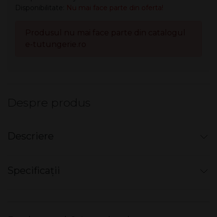
Disponibilitate:
Nu mai face parte din oferta!
Produsul nu mai face parte din catalogul
e-tutungerie.ro
Despre produs
Descriere
Mini narghilea electronică de unică folosință
cu
Specificații
filtru
Real Smoking
Sensation
Dimensiuni produs L x l x Î
12 x 3 x 2