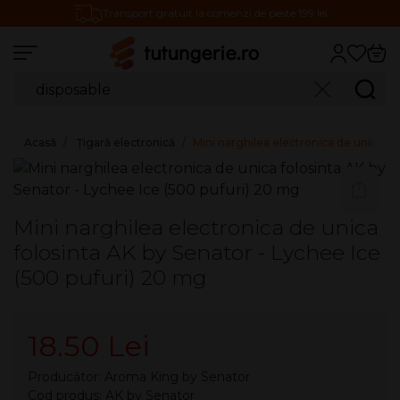
Transport gratuit la comenzi de peste 199 lei
Căutare produse
Caută
Acasă
Țigară electronică
Mini narghilea electronica de unica fo
Mini narghilea electronica de unica
folosinta AK by Senator - Lychee Ice
(500 pufuri) 20 mg
18.50 Lei
Producător:
Aroma King by Senator
Cod produs: AK by Senator