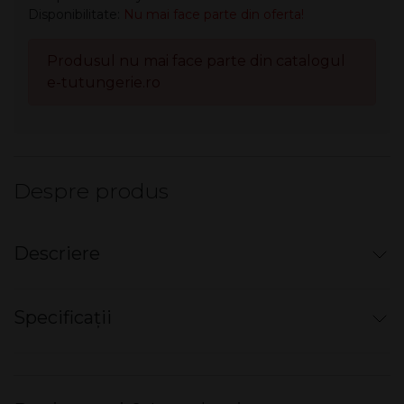
Disponibilitate:
Nu mai face parte din oferta!
Produsul nu mai face parte din catalogul
e-tutungerie.ro
Despre produs
Descriere
Mini narghilea electronică de unică folosință
cu
Specificații
filtru
Real Smoking
Sensation
Dimensiuni produs L x l x Î
12 x 3 x 2