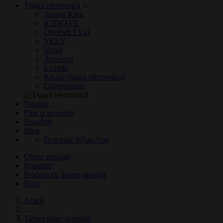
Țigară electronică
Aroma King
ICEWAVE
OnePuff EVO
VEEV
Vozol
Accesorii
Lichide
Kit-uri (tigara electronica)
Componente
Tigarete
Pipe si accesorii
Branduri
Blog
Deschide WhatsApp
Oferte speciale
Branduri
Produse cu livrare gratuită
Blog
Acasă
…
Tuburi tigari standard