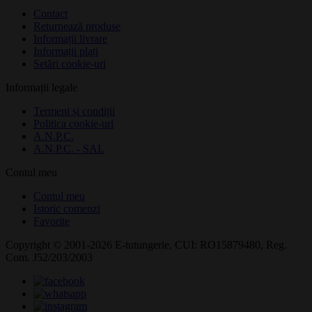
Contact
Returnează produse
Informații livrare
Informații plați
Setări cookie-uri
Informații legale
Termeni și condiții
Politica cookie-uri
A.N.P.C.
A.N.P.C. - SAL
Contul meu
Contul meu
Istoric comenzi
Favorite
Copyright © 2001-2026 E-tutungerie, CUI: RO15879480, Reg.
Com. J52/203/2003