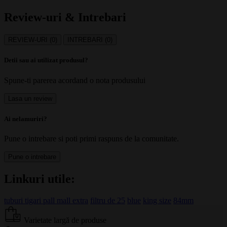
Review-uri & Intrebari
REVIEW-URI (0)
INTREBARI (0)
Detii sau ai utilizat produsul?
Spune-ti parerea acordand o nota produsului
Lasa un review
Ai nelamuriri?
Pune o intrebare si poti primi raspuns de la comunitate.
Pune o intrebare
Linkuri utile:
tuburi tigari pall mall extra
filtru de 25
blue
king size
84mm
Varietate largă de produse