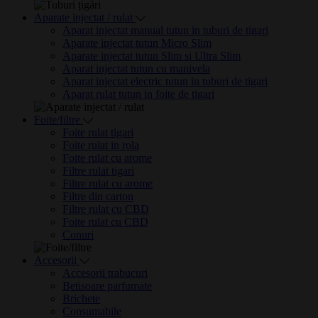
Aparate injectat / rulat
Aparat injectat manual tutun in tuburi de tigari
Aparate injectat tutun Micro Slim
Aparate injectat tutun Slim si Ultra Slim
Aparat injectat tutun cu manivela
Aparat injectat electric tutun in tuburi de tigari
Aparat rulat tutun in foite de tigari
Foite/filtre
Foite rulat tigari
Foite rulat in rola
Foite rulat cu arome
Filtre rulat tigari
Filtre rulat cu arome
Filtre din carton
Filtre rulat cu CBD
Foite rulat cu CBD
Conuri
Accesorii
Accesorii trabucuri
Betisoare parfumate
Brichete
Consumabile