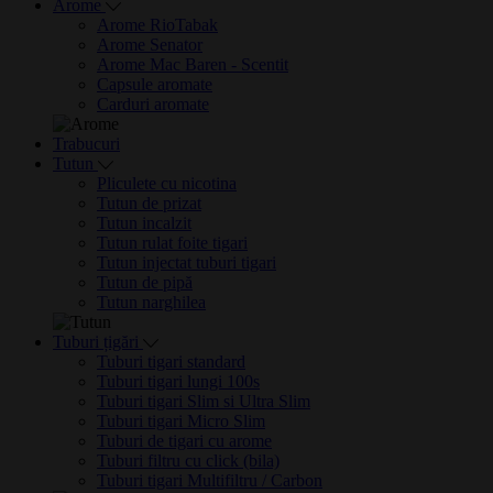
Arome
Arome RioTabak
Arome Senator
Arome Mac Baren - Scentit
Capsule aromate
Carduri aromate
Trabucuri
Tutun
Pliculete cu nicotina
Tutun de prizat
Tutun incalzit
Tutun rulat foite tigari
Tutun injectat tuburi tigari
Tutun de pipă
Tutun narghilea
Tuburi țigări
Tuburi tigari standard
Tuburi tigari lungi 100s
Tuburi tigari Slim si Ultra Slim
Tuburi tigari Micro Slim
Tuburi de tigari cu arome
Tuburi filtru cu click (bila)
Tuburi tigari Multifiltru / Carbon