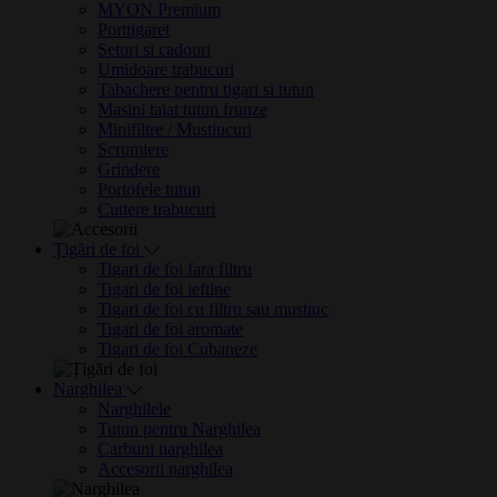
MYON Premium
Porttigaret
Seturi si cadouri
Umidoare trabucuri
Tabachere pentru tigari si tutun
Masini taiat tutun frunze
Minifiltre / Mustiucuri
Scrumiere
Grindere
Portofele tutun
Cuttere trabucuri
Țigări de foi
Tigari de foi fara filtru
Tigari de foi ieftine
Tigari de foi cu filtru sau mustiuc
Tigari de foi aromate
Tigari de foi Cubaneze
Narghilea
Narghilele
Tutun pentru Narghilea
Carbuni narghilea
Accesorii narghilea