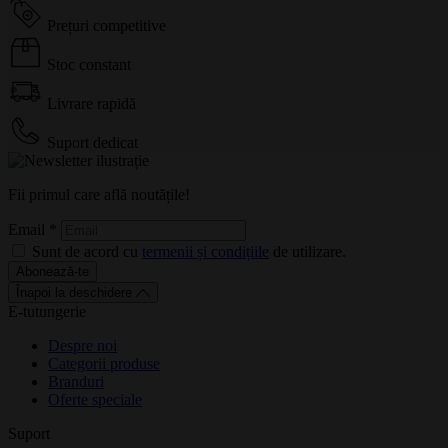
Prețuri competitive
Stoc constant
Livrare rapidă
Suport dedicat
Fii primul care află noutățile!
Email
*
Sunt de acord cu
termenii și condițiile
de utilizare.
Abonează-te
Înapoi la deschidere
E-tutungerie
Despre noi
Categorii produse
Branduri
Oferte speciale
Suport