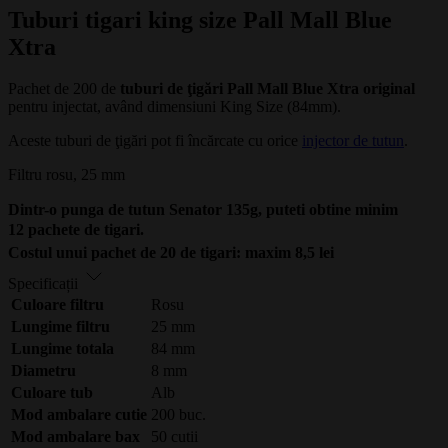
Tuburi tigari king size Pall Mall Blue
Xtra
Pachet de 200 de
tuburi de ţigări Pall Mall Blue Xtra original
pentru injectat, având dimensiuni King Size (84mm).
Aceste tuburi de ţigări pot fi încărcate cu orice
injector de tutun
.
Filtru rosu, 25 mm
Dintr-o punga de tutun Senator 135g, puteti obtine minim
12 pachete de tigari.
Costul unui pachet de 20 de tigari: maxim 8
,5 le
i
Specificații
Culoare filtru
Rosu
Lungime filtru
25 mm
Lungime totala
84 mm
Diametru
8 mm
Culoare tub
Alb
Mod ambalare cutie
200 buc.
Mod ambalare bax
50 cutii