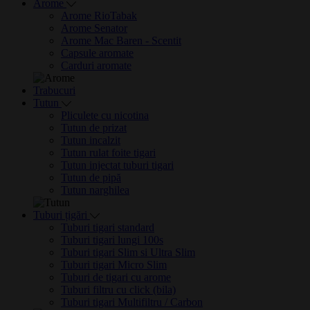
Arome
Arome RioTabak
Arome Senator
Arome Mac Baren - Scentit
Capsule aromate
Carduri aromate
Trabucuri
Tutun
Pliculete cu nicotina
Tutun de prizat
Tutun incalzit
Tutun rulat foite tigari
Tutun injectat tuburi tigari
Tutun de pipă
Tutun narghilea
Tuburi țigări
Tuburi tigari standard
Tuburi tigari lungi 100s
Tuburi tigari Slim si Ultra Slim
Tuburi tigari Micro Slim
Tuburi de tigari cu arome
Tuburi filtru cu click (bila)
Tuburi tigari Multifiltru / Carbon