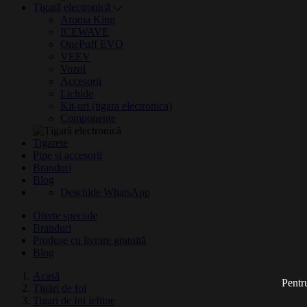
Țigară electronică
Aroma King
ICEWAVE
OnePuff EVO
VEEV
Vozol
Accesorii
Lichide
Kit-uri (tigara electronica)
Componente
Tigarete
Pipe si accesorii
Branduri
Blog
Deschide WhatsApp
Oferte speciale
Branduri
Produse cu livrare gratuită
Blog
Acasă
Pentru
Țigări de foi
Tigari de foi ieftine