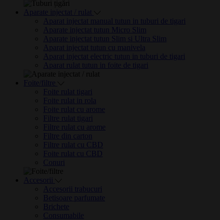
Aparate injectat / rulat
Aparat injectat manual tutun in tuburi de tigari
Aparate injectat tutun Micro Slim
Aparate injectat tutun Slim si Ultra Slim
Aparat injectat tutun cu manivela
Aparat injectat electric tutun in tuburi de tigari
Aparat rulat tutun in foite de tigari
Foite/filtre
Foite rulat tigari
Foite rulat in rola
Foite rulat cu arome
Filtre rulat tigari
Filtre rulat cu arome
Filtre din carton
Filtre rulat cu CBD
Foite rulat cu CBD
Conuri
Accesorii
Accesorii trabucuri
Betisoare parfumate
Brichete
Consumabile