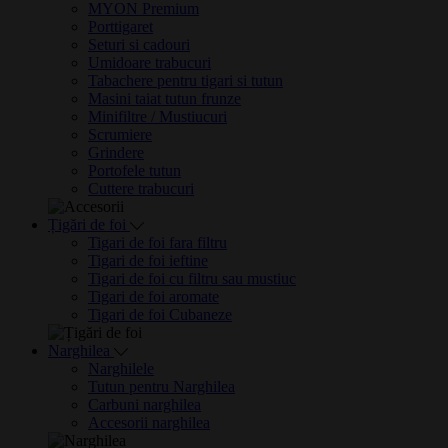
MYON Premium
Porttigaret
Seturi si cadouri
Umidoare trabucuri
Tabachere pentru tigari si tutun
Masini taiat tutun frunze
Minifiltre / Mustiucuri
Scrumiere
Grindere
Portofele tutun
Cuttere trabucuri
Țigări de foi
Tigari de foi fara filtru
Tigari de foi ieftine
Tigari de foi cu filtru sau mustiuc
Tigari de foi aromate
Tigari de foi Cubaneze
Narghilea
Narghilele
Tutun pentru Narghilea
Carbuni narghilea
Accesorii narghilea