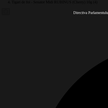
Tigari de foi - Senator Midi RUBINUS (Cherry) 10g (4)
Directiva Parlamentului