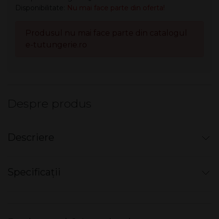
Disponibilitate:
Nu mai face parte din oferta!
Produsul nu mai face parte din catalogul
e-tutungerie.ro
Despre produs
Descriere
Aroma KING Bugatti Quattro - Blueberry
Specificații
Raspberry (700 pufuri) 20 mg
700+
pufuri,
Nicotină 20 mg/ml
Blueberry Raspberry (Afine și Zmeură)
Cantitate produse/display
10 buc