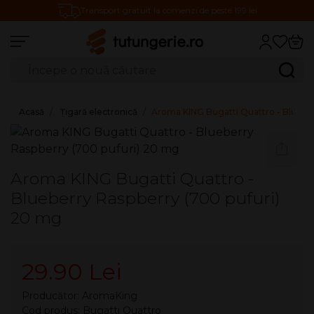
Transport gratuit la comenzi de peste 199 lei
Căutare produse
Caută
Acasă
Țigară electronică
Aroma KING Bugatti Quattro - Blueber
Aroma KING Bugatti Quattro -
Blueberry Raspberry (700 pufuri)
20 mg
29.90 Lei
Producător:
AromaKing
Cod produs: Bugatti Quattro