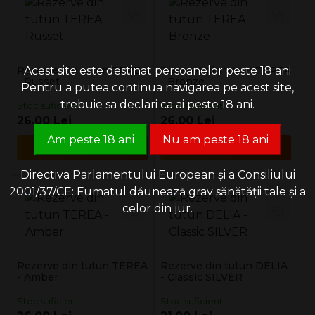
Rezerve din tutun TEREA
Acest site este destinat persoanelor peste 18 ani
Rezerve din tutun TEREA
- Russet
- Bronze
Pentru a putea continua navigarea pe acest site,
trebuie sa declari ca ai peste 18 ani.
Stoc suficient
Stoc suficient
26.00 Lei
26.00 Lei
Am peste 18 ani
Nu am peste 18 ani
Adaugă în Coş
Adaugă în Coş
Directiva Parlamentului European și a Consiliului
2001/37/CE: Fumatul dăunează grav sănătății tale și a
celor din jur.
Rezerve din tutun TEREA
Rezerve din tutun DELIA
- Amber
- Classic SILVER
Stoc suficient
Stoc suficient