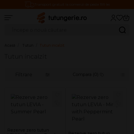
Transport gratuit la comenzi de peste 199 lei
Căutare produse
Caută
Acasă
Tutun
Tutun incalzit
Tutun incalzit
Filtrare
Compara (0)
Rezerve zero tutun
Rezerve zero tutun