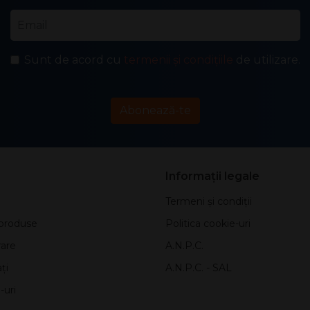
Email
*
Sunt de acord cu
termenii și condițiile
de utilizare.
Abonează-te
Informații legale
Termeni și condiții
produse
Politica cookie-uri
rare
A.N.P.C.
ți
A.N.P.C. - SAL
-uri