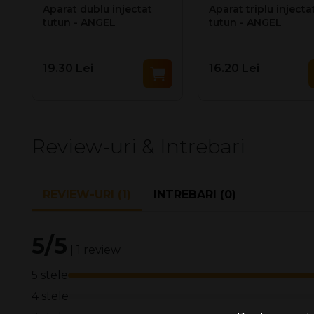
Aparat dublu injectat
Aparat triplu injecta
tutun - ANGEL
tutun - ANGEL
19.30 Lei
16.20 Lei
Review-uri & Intrebari
REVIEW-URI (1)
INTREBARI (0)
5/5
| 1 review
5 stele
4 stele