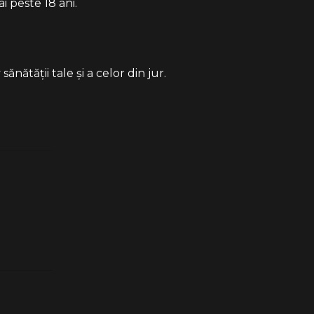
i peste 18 ani.
ătății tale și a celor din jur.