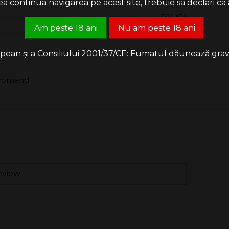
 continua navigarea pe acest site, trebuie sa declari ca a
0% (0)
0% (0)
Am peste 18 ani
Nu am peste 18 ani
0% (0)
an și a Consiliului 2001/37/CE: Fumatul dăunează grav săn
ecomand
eview