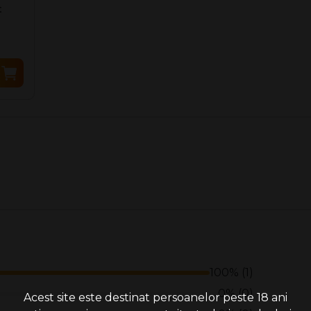
t
100% (1)
0% (0)
Acest site este destinat persoanelor peste 18 ani