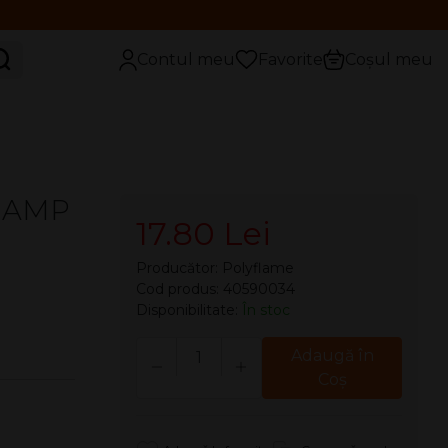
aută
Contul meu
Favorite
Coșul meu
CHAMP
17.80 Lei
Producător:
Polyflame
Cod produs: 40590034
Disponibilitate:
În stoc
Cantitate
Adaugă în
Coş