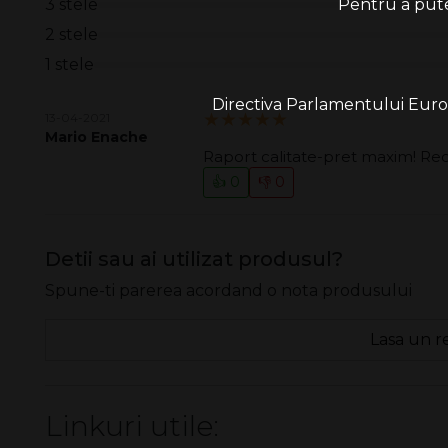
Pentru a putea
3 stele
2 stele
1 stele
Directiva Parlamentului Europe
5.00/5
13-04-2021
Mario Enache
Raport calitate-pret maxim! R
👍 0
👎 0
Detii sau ai utilizat produsul?
Spune-ti parerea acordand o nota produsului
Lasa un r
Linkuri utile: