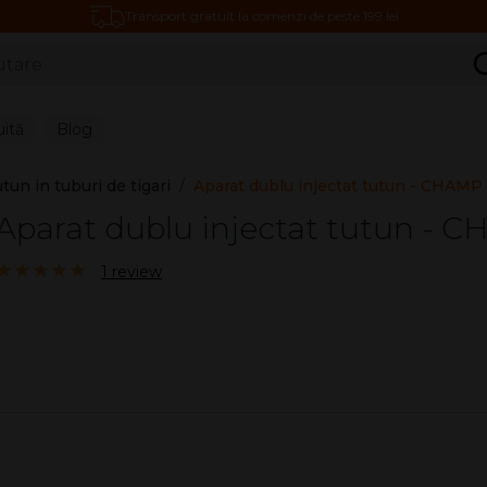
Transport gratuit la comenzi de peste 199 lei
C
uită
Blog
tun in tuburi de tigari
Aparat dublu injectat tutun - CHAMP
Aparat dublu injectat tutun - 
5.00/5
1 review