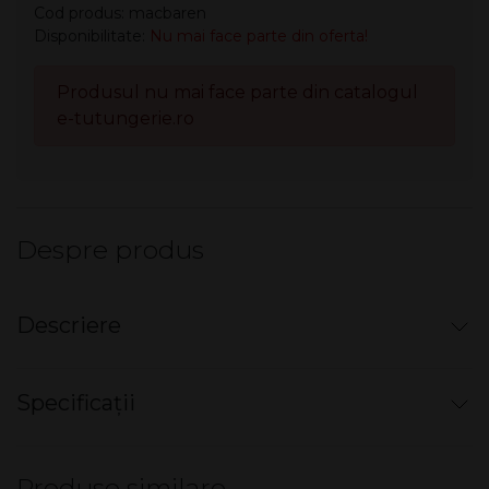
Cod produs: macbaren
Disponibilitate:
Nu mai face parte din oferta!
Produsul nu mai face parte din catalogul
e-tutungerie.ro
Despre produs
Descriere
Aroma Mac Baren - #01 Scentit
Specificații
Original (1,5 ml)
Nu există specificații pentru acest produs.
Produse similare