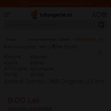
Transport gratuit la comenzi de peste 199 lei
Căutare produse
Caută
Acasă
…
Arome Mac Baren - Scentit
Aroma Scentit - #01 Origi
Aroma Scentit - #01 Original (1,5 ml)
9.00 Lei
Producător:
MAC-BAREN