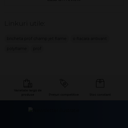
Linkuri utile:
bricheta prof champ jet flame
o flacara antivant
polyflame
prof
Varietate largă de
produse
Prețuri competitive
Stoc constant