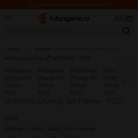
Transport gratuit la comenzi de peste 199 lei
Căutare produse
Caută
Acasă
…
Brichete
Bricheta Champ Jet Flame - POD
Bricheta Champ Jet Flame - POD
POD:
Negru
Roz
Alb
Turquoise