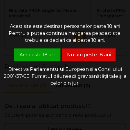
Bricheta PROF single Jet Flame -
Bricheta PROF s
Metalized
Transparent Ti
Acest site este destinat persoanelor peste 18 ani
Pentru a putea continua navigarea pe acest site,
7.00 Lei
7.00 Lei
trebuie sa declari ca ai peste 18 ani.
Am peste 18 ani
Nu am peste 18 ani
Review-uri & Intrebari
Directiva Parlamentului European și a Consiliului
2001/37/CE: Fumatul dăunează grav sănătății tale și a
celor din jur.
REVIEW-URI (0)
INTREBARI (0)
Detii sau ai utilizat produsul?
Spune-ti parerea acordand o nota produsului
Lasa un review