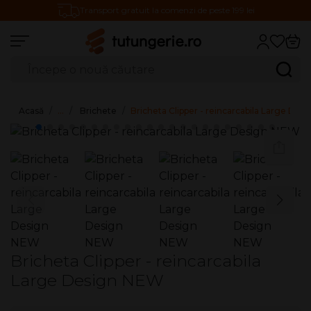
Transport gratuit la comenzi de peste 199 lei
Căutare produse
Caută
Acasă
…
Brichete
Bricheta Clipper - reincarcabila Large De
Bricheta Clipper - reincarcabila
Large Design NEW