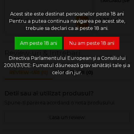
TARGARD (set 1
Acest site este destinat persoanelor peste 18 ani
5.00 Lei
1.90 Lei
Pentru a putea continua navigarea pe acest site,
trebuie sa declari ca ai peste 18 ani.
Am peste 18 ani
Nu am peste 18 ani
Review-uri & Intrebari
Directiva Parlamentului European și a Consiliului
2001/37/CE: Fumatul dăunează grav sănătății tale și a
REVIEW-URI (0)
INTREBARI (0)
celor din jur.
Detii sau ai utilizat produsul?
Spune-ti parerea acordand o nota produsului
Lasa un review