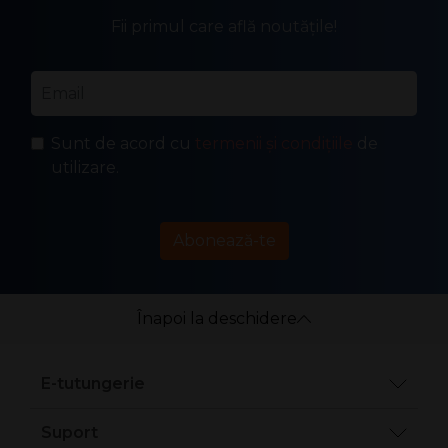
Fii primul care află noutățile!
Email
*
Sunt de acord cu
termenii și condițiile
de
utilizare.
Abonează-te
Înapoi la deschidere
E-tutungerie
Suport