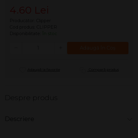
4.60 Lei
Producător:
Clipper
Cod produs: CLIPPER
Disponibilitate:
În stoc
Cantitate
Adaugă în Coş
Adaugă la favorite
Compară produs
Despre produs
Descriere
Brichetă reîncărcabilă - Clipper Large Design