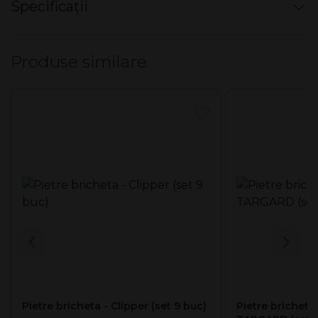
Specificații
Bricheta mecanică Clipper cu
posiblitatea de reîncărcare cu
Nu există specificații pentru acest produs.
gaz
şi schimbat piatra.
Produse similare
Diverse modele/culori.
Pietre bricheta - Clipper (set 9 buc)
Pietre bricheta