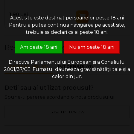
1.90 Lei
Acest site este destinat persoanelor peste 18 ani
Pentru a putea continua navigarea pe acest site,
trebuie sa declari ca ai peste 18 ani.
Review-uri & Intrebari
Am peste 18 ani
Nu am peste 18 ani
Directiva Parlamentului European și a Consiliului
REVIEW-URI (0)
INTREBARI (0)
2001/37/CE: Fumatul dăunează grav sănătății tale și a
celor din jur.
Detii sau ai utilizat produsul?
Spune-ti parerea acordand o nota produsului
Lasa un review