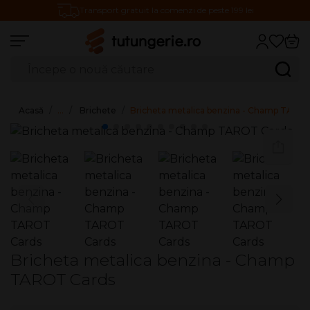
Transport gratuit la comenzi de peste 199 lei
Căutare produse
Caută
Acasă
…
Brichete
Bricheta metalica benzina - Champ TARO
Bricheta metalica benzina - Champ
TAROT Cards