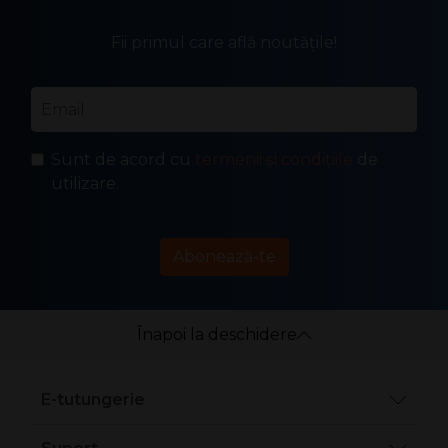
Fii primul care află noutățile!
Email
*
Sunt de acord cu
termenii și condițiile
de
utilizare.
Abonează-te
Înapoi la deschidere
E-tutungerie