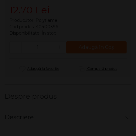
12.70 Lei
Producător:
Polyflame
Cod produs: 40400396
Disponibilitate:
În stoc
Cantitate
Adaugă în Coş
Adaugă la favorite
Compară produs
Despre produs
Descriere
Bricheta metalica benzina - Champ TAROT