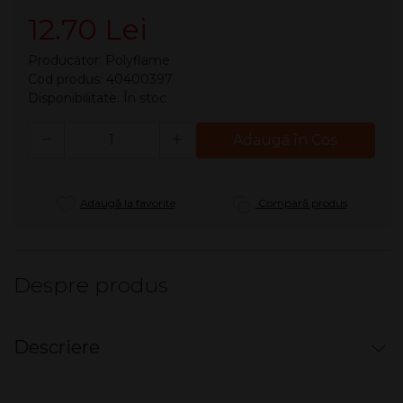
12.70 Lei
Producător:
Polyflame
Cod produs: 40400397
Disponibilitate:
În stoc
Cantitate
Adaugă în Coş
Adaugă la favorite
Compară produs
Despre produs
Descriere
Bricheta metalica benzina - Champ World