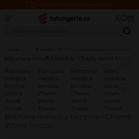
Transport gratuit la comenzi de peste 199 lei
Căutare produse
Caută
Acasă
…
Brichete
Bricheta metalica benzina - Champ World
Bricheta metalica benzina - Champ
World Troops