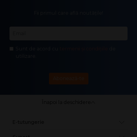
Fii primul care află noutățile!
Email
*
Sunt de acord cu
termenii și condițiile
de
utilizare.
Abonează-te
Înapoi la deschidere
E-tutungerie