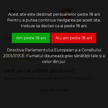
1.90 Lei
Acest site este destinat persoanelor peste 18 ani
Pentru a putea continua navigarea pe acest site,
trebuie sa declari ca ai peste 18 ani.
Review-uri & Intrebari
Am peste 18 ani
Nu am peste 18 ani
Directiva Parlamentului European și a Consiliului
REVIEW-URI (0)
INTREBARI (0)
2001/37/CE: Fumatul dăunează grav sănătății tale și a
celor din jur.
Detii sau ai utilizat produsul?
Spune-ti parerea acordand o nota produsului
Lasa un review