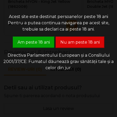
Bricheta MYON - King Jet Yellow
Bricheta MYON 
(1862008)
Double Jet (18
Acest site este destinat persoanelor peste 18 ani
Pentru a putea continua navigarea pe acest site,
89.40 Lei
132.10 Lei
trebuie sa declari ca ai peste 18 ani.
Am peste 18 ani
Nu am peste 18 ani
Review-uri & Intrebari
Directiva Parlamentului European și a Consiliului
2001/37/CE: Fumatul dăunează grav sănătății tale și a
celor din jur.
REVIEW-URI (0)
INTREBARI (0)
Detii sau ai utilizat produsul?
Spune-ti parerea acordand o nota produsului
Lasa un review