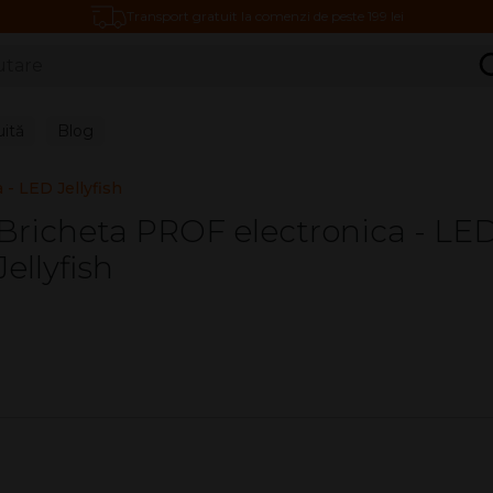
Transport gratuit la comenzi de peste 199 lei
C
uită
Blog
 - LED Jellyfish
Bricheta PROF electronica - LE
Jellyfish