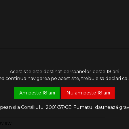
Acest site este destinat persoanelor peste 18 ani
 continua navigarea pe acest site, trebuie sa declari ca a
Am peste 18 ani
Nu am peste 18 ani
an și a Consiliului 2001/37/CE: Fumatul dăunează grav săn
eview