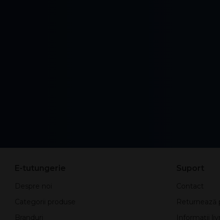
E-tutungerie
Suport
Despre noi
Contact
Categorii produse
Returnează 
Branduri
Informații liv