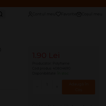
aută
Contul meu
Favorite
Coșul meu
D
1.90 Lei
Producător:
Polyflame
Cod produs: 40804690
Disponibilitate:
În stoc
Cantitate
Adaugă în
Coş