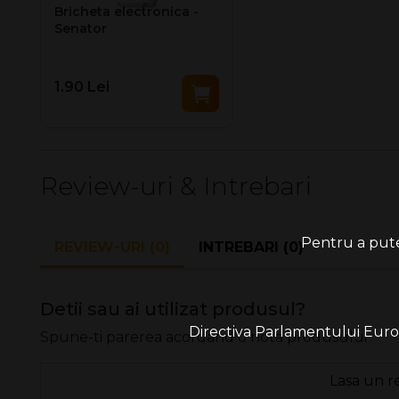
Bricheta electronica -
Senator
1.90 Lei
Review-uri & Intrebari
Pentru a putea
REVIEW-URI (0)
INTREBARI (0)
Detii sau ai utilizat produsul?
Directiva Parlamentului Europe
Spune-ti parerea acordand o nota produsului
Lasa un r