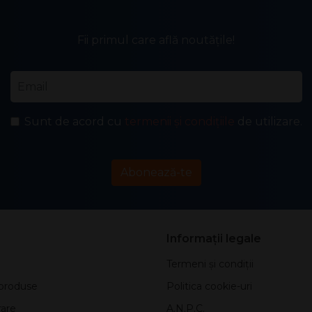
Fii primul care află noutățile!
Email
*
Sunt de acord cu
termenii și condițiile
de utilizare.
Abonează-te
Informații legale
Termeni și condiții
produse
Politica cookie-uri
rare
A.N.P.C.