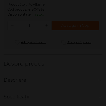
Producător:
Polyflame
Cod produs: 41804863
Disponibilitate:
În stoc
Cantitate
Adaugă în Coş
Adaugă la favorite
Compară produs
Despre produs
Descriere
Bricheta PROF electronica - Silly Goose
Specificații
Bricheta cu gaz, reincarcabila, aprindere electronică.