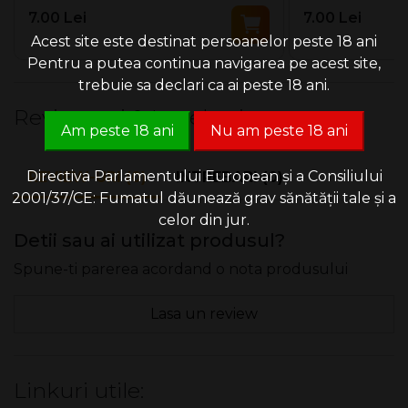
7.00 Lei
7.00 Lei
Acest site este destinat persoanelor peste 18 ani
Pentru a putea continua navigarea pe acest site,
trebuie sa declari ca ai peste 18 ani.
Review-uri & Intrebari
Am peste 18 ani
Nu am peste 18 ani
Directiva Parlamentului European și a Consiliului
REVIEW-URI (0)
INTREBARI (0)
2001/37/CE: Fumatul dăunează grav sănătății tale și a
celor din jur.
Detii sau ai utilizat produsul?
Spune-ti parerea acordand o nota produsului
Lasa un review
Linkuri utile: