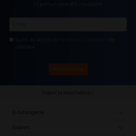
Fii primul care află noutățile!
Email
*
Sunt de acord cu
termenii și condițiile
de
utilizare.
Abonează-te
Înapoi la deschidere
E-tutungerie
Suport