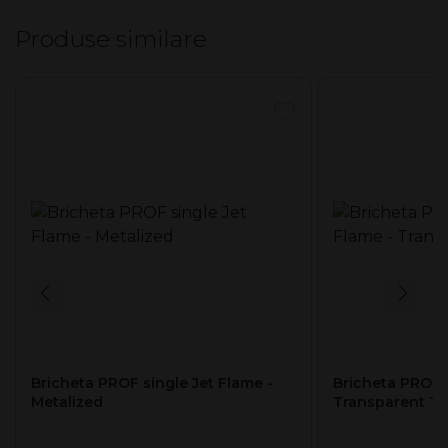
Produse similare
Mod ambalare display
50 pcs / display
Bricheta PROF single Jet Flame -
Bricheta PROF s
Metalized
Transparent Ti