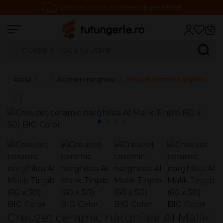
Transport gratuit la comenzi de peste 199 lei
Căutare produse
Caută
Acasă
…
Accesorii narghilea
Creuzet ceramic narghilea Al Mal
Creuzet ceramic narghilea Al Malik