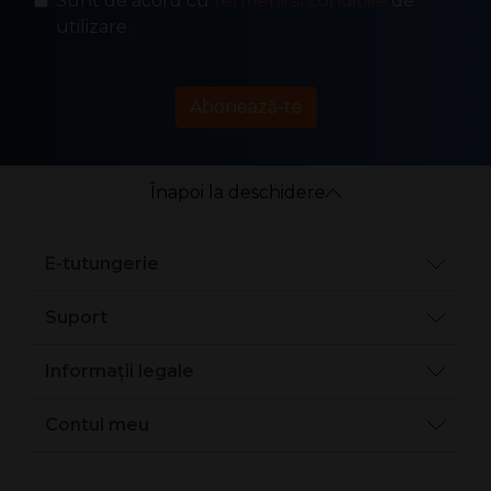
Sunt de acord cu
termenii și condițiile
de
utilizare.
Abonează-te
Înapoi la deschidere
E-tutungerie
Suport
Informații legale
Contul meu