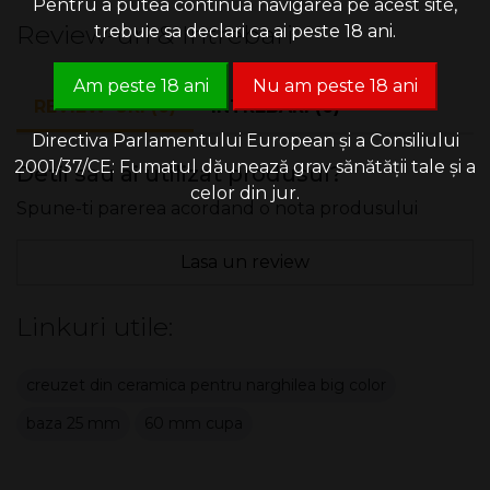
Pentru a putea continua navigarea pe acest site,
Review-uri & Intrebari
trebuie sa declari ca ai peste 18 ani.
Am peste 18 ani
Nu am peste 18 ani
REVIEW-URI (0)
INTREBARI (0)
Directiva Parlamentului European și a Consiliului
2001/37/CE: Fumatul dăunează grav sănătății tale și a
Detii sau ai utilizat produsul?
celor din jur.
Spune-ti parerea acordand o nota produsului
Lasa un review
Linkuri utile:
creuzet din ceramica pentru narghilea big color
baza 25 mm
60 mm cupa