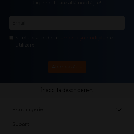
Fii primul care află noutățile!
Email
*
Sunt de acord cu
termenii și condițiile
de
utilizare.
Abonează-te
Înapoi la deschidere
E-tutungerie
Suport