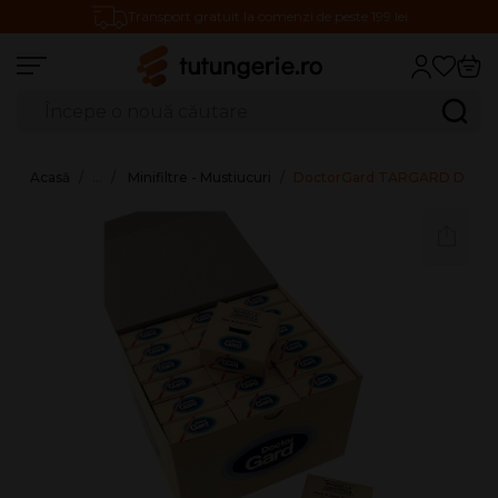
Transport gratuit la comenzi de peste 199 lei
Căutare produse
Caută
Acasă
…
Minifiltre - Mustiucuri
DoctorGard TARGARD Disposable