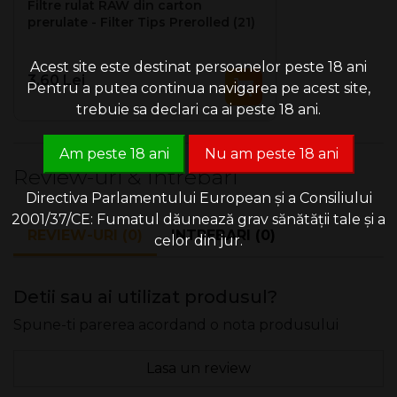
Filtre rulat RAW din carton
prerulate - Filter Tips Prerolled (21)
Acest site este destinat persoanelor peste 18 ani
3.60 Lei
Pentru a putea continua navigarea pe acest site,
trebuie sa declari ca ai peste 18 ani.
Am peste 18 ani
Nu am peste 18 ani
Review-uri & Intrebari
Directiva Parlamentului European și a Consiliului
2001/37/CE: Fumatul dăunează grav sănătății tale și a
REVIEW-URI (0)
INTREBARI (0)
celor din jur.
Detii sau ai utilizat produsul?
Spune-ti parerea acordand o nota produsului
Lasa un review