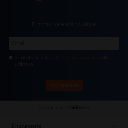
Fii primul care află noutățile!
Email
*
Sunt de acord cu
termenii și condițiile
de
utilizare.
Abonează-te
Înapoi la deschidere
E-tutungerie