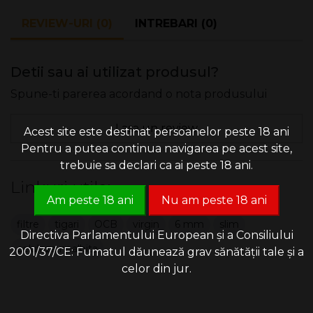
Pachetul conţine 150 de bucăţi de filtre.
REVIEW-URI (0)
INTREBARI (0)
Fabricate în Spania.
Detii sau ai utilizat produsul?
Spune-ti parerea acordand o nota produsului
Lasa un review
Acest site este destinat persoanelor peste 18 ani
Pentru a putea continua navigarea pe acest site,
trebuie sa declari ca ai peste 18 ani.
Linkuri utile:
Am peste 18 ani
Nu am peste 18 ani
filtre
tigari
OCB
virgin
6 mm
slim
Directiva Parlamentului European și a Consiliului
celuloza nealbita
2001/37/CE: Fumatul dăunează grav sănătății tale și a
celor din jur.