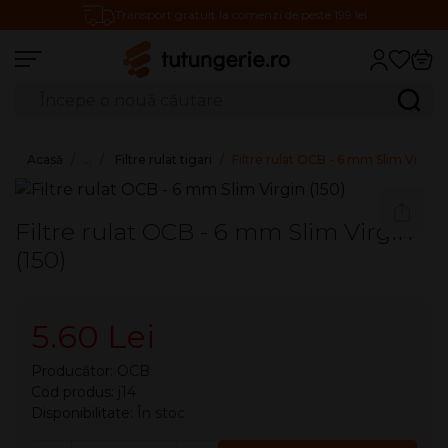
Transport gratuit la comenzi de peste 199 lei
Căutare produse
Caută
Acasă
…
Filtre rulat tigari
Filtre rulat OCB - 6 mm Slim Virgin 
Filtre rulat OCB - 6 mm Slim Virgin
(150)
5.60 Lei
Producător:
OCB
Cod produs: j14
Disponibilitate:
În stoc