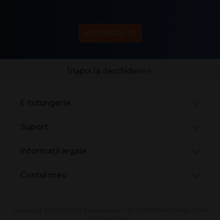
Abonează-te
Înapoi la deschidere
E-tutungerie
Suport
Informații legale
Contul meu
Copyright © 2001-2026 E-tutungerie, CUI: RO15879480, Reg. Com.
J52/203/2003