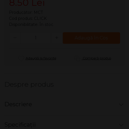
8.50 Lei
Producător:
MCT
Cod produs: CLICK
Disponibilitate:
În stoc
Cantitate
Adaugă în Coş
Adaugă la favorite
Compară produs
Despre produs
Descriere
Filtre tigari MCT Bila cu Click 6
Specificații
mm - 100