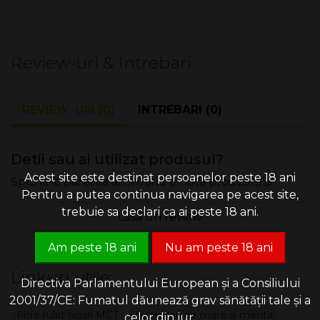
MCT Frutta cu aroma de mar si menta
au
Nu există specificații pentru acest produs.
diametrul de 6 mm.
Review-uri & Intrebari
Lungime: 20 mm.
Pachetul conţine 100 de bucăţi de filtre aromate cu
REVIEW-URI (0)
INTREBARI (0)
bila click.
Detii sau ai utilizat produsul?
Acest site este destinat persoanelor peste 18 ani
Spune-ti parerea acordand o nota produsului
Pentru a putea continua navigarea pe acest site,
trebuie sa declari ca ai peste 18 ani.
Lasa un review
Am peste 18 ani
Nu am peste 18 ani
Linkuri utile:
Directiva Parlamentului European și a Consiliului
2001/37/CE: Fumatul dăunează grav sănătății tale și a
filtre rulat tigari MCT
cu aroma de mare si menta
celor din jur.