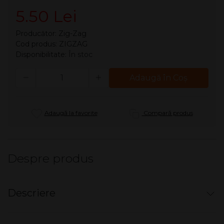
5.50 Lei
Producător:
Zig-Zag
Cod produs: ZIGZAG
Disponibilitate:
În stoc
Cantitate
Adaugă în Coş
Adaugă la favorite
Compară produs
Despre produs
Descriere
Filtre pentru rulat Zig Zag - 6 mm