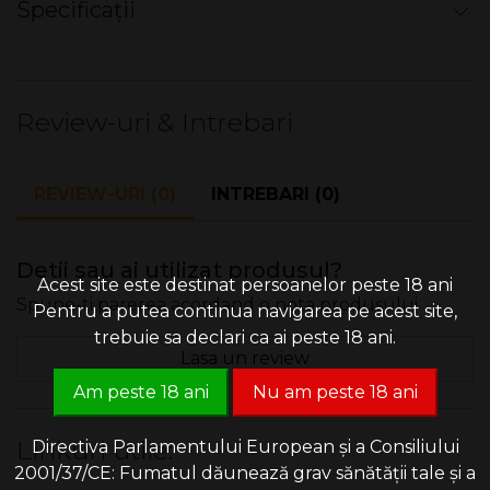
Specificații
Slim Menthol
Filtrele de tigari Zig Zag au diametrul de 6 mm şi sunt
Nu există specificații pentru acest produs.
destinate rulării ţigărilor slim.
Mentolate.
Review-uri & Intrebari
Punga cu 150 de bucăţi.
Fabricate în Spania.
REVIEW-URI (0)
INTREBARI (0)
Detii sau ai utilizat produsul?
Acest site este destinat persoanelor peste 18 ani
Spune-ti parerea acordand o nota produsului
Pentru a putea continua navigarea pe acest site,
trebuie sa declari ca ai peste 18 ani.
Lasa un review
Am peste 18 ani
Nu am peste 18 ani
Linkuri utile:
Directiva Parlamentului European și a Consiliului
2001/37/CE: Fumatul dăunează grav sănătății tale și a