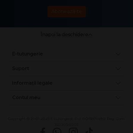
Abonează-te
Înapoi la deschidere
E-tutungerie
Suport
Informații legale
Contul meu
Copyright © 2001-2026 E-tutungerie, CUI: RO15879480, Reg. Com.
J52/203/2003