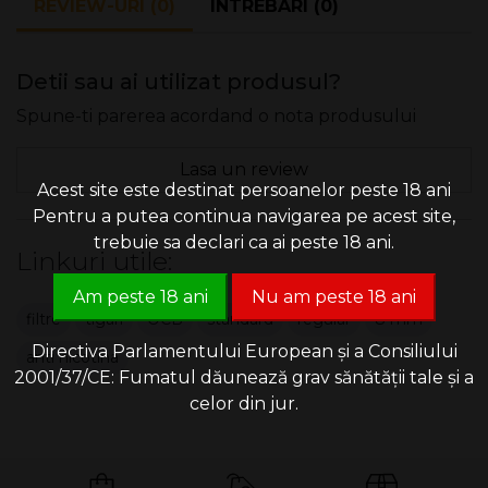
REVIEW-URI (0)
INTREBARI (0)
Detii sau ai utilizat produsul?
Spune-ti parerea acordand o nota produsului
Lasa un review
Acest site este destinat persoanelor peste 18 ani
Pentru a putea continua navigarea pe acest site,
trebuie sa declari ca ai peste 18 ani.
Linkuri utile:
Am peste 18 ani
Nu am peste 18 ani
filtre
tigari
OCB
standard
regular
8 mm
Directiva Parlamentului European și a Consiliului
anti nicotina
2001/37/CE: Fumatul dăunează grav sănătății tale și a
celor din jur.