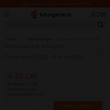
Transport gratuit la comenzi de peste 199 lei
Căutare produse
Caută
Acasă
…
Filtre rulat tigari
Filtre rulat OCB - 8 mm (100)
Filtre rulat OCB - 8 mm (100)
4.10 Lei
Producător:
OCB
Cod produs: OCB
Disponibilitate:
În stoc
Cantitate
Adaugă în Coş