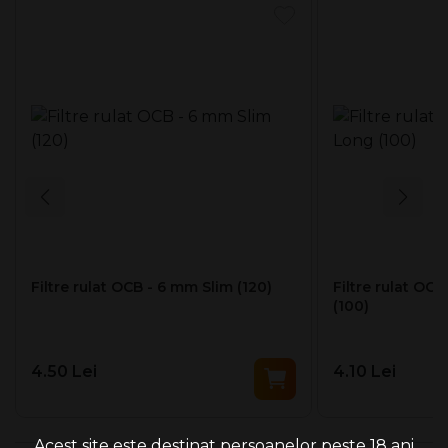
Filtre rulat OCB - 6 mm Slim (120)
Filtre rulat OC
(100)
4.50 Lei
4.10 Lei
Acest site este destinat persoanelor peste 18 ani