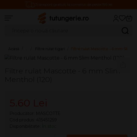
Transport gratuit la comenzi de peste 199 lei
Căutare produse
Caută
Acasă
…
Filtre rulat tigari
Filtre rulat Mascotte - 6 mm Slim M
Filtre rulat Mascotte - 6 mm Slim
Menthol (120)
5.60 Lei
Producător:
MASCOTTE
Cod produs: 415451259
Disponibilitate:
În stoc