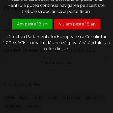
Pentru a putea continua navigarea pe acest site,
Review-uri & Intrebari
trebuie sa declari ca ai peste 18 ani.
Am peste 18 ani
Nu am peste 18 ani
REVIEW-URI (0)
INTREBARI (0)
Directiva Parlamentului European și a Consiliului
Detii sau ai utilizat produsul?
2001/37/CE: Fumatul dăunează grav sănătății tale și a
celor din jur.
Spune-ti parerea acordand o nota produsului
Lasa un review
Linkuri utile:
filtre
tigari
rulat
tutun
mascotte
slim 6 mm
menthol
mentol