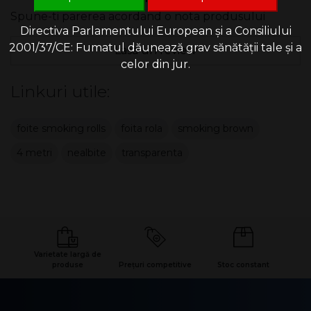
Spune-ti parerea acordand o nota produsului
Directiva Parlamentului European și a Consiliului
2001/37/CE: Fumatul dăunează grav sănătății tale și a
Lasa un review
celor din jur.
Linkuri utile:
foite smoking rolls
foita rola
smoking brown
4 metri
nealbite
transparenta
Varietate largă de
produse
Prețuri competitive
Stoc constant