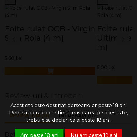
Foite rulat OCB - Virgin
Foite rula
Slim Rola (4 m)
Ultimate S
m)
5.60 Lei
5.00 Lei
Review-uri & Intrebari
Acest site este destinat persoanelor peste 18 ani
Pentru a putea continua navigarea pe acest site,
REVIEW-URI (0)
INTREBARI (0)
trebuie sa declari ca ai peste 18 ani.
Detii sau ai utilizat produsul?
Am peste 18 ani
Nu am peste 18 ani