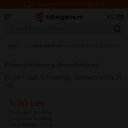
Transport gratuit la comenzi de peste 199 lei
Căutare produse
Caută
Acasă
…
Foite rulat in rola
Foite rulat Smoking - Brown Rola 
Foite rulat Smoking - Brown Rola (4
m)
5.30 Lei
Producător:
Smoking
Cod produs: Smoking
Disponibilitate:
În stoc