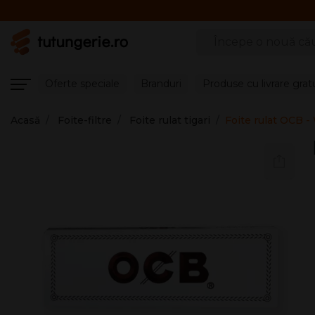
Căutare produse
Oferte speciale
Branduri
Produse cu livrare grat
Acasă
Foite-filtre
Foite rulat tigari
Foite rulat OCB -