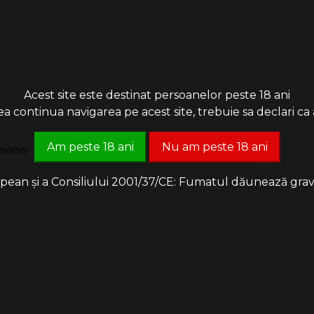
Acest site este destinat persoanelor peste 18 ani
 continua navigarea pe acest site, trebuie sa declari ca a
Am peste 18 ani
Nu am peste 18 ani
eview
an și a Consiliului 2001/37/CE: Fumatul dăunează grav săn