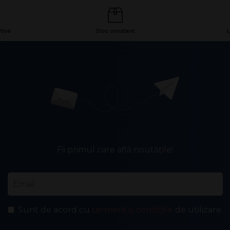
tive
Stoc constant
L
Fii primul care află noutățile!
Email
*
Sunt de acord cu
termenii și condițiile
de utilizare.