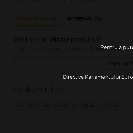
REVIEW-URI (0)
INTREBARI (0)
Detii sau ai utilizat produsul?
Pentru a putea
Spune-ti parerea acordand o nota produsului
Lasa un r
Directiva Parlamentului Europe
Linkuri utile:
foite rulat tutun
ocb white
69 mm
36 mm