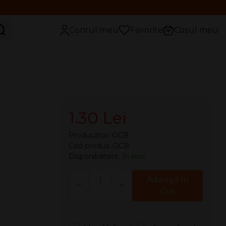
aută
Contul meu
Favorite
Coșul meu
1.30 Lei
Producător:
OCB
Cod produs: OCB
Disponibilitate:
În stoc
Cantitate
Adaugă în
Coş