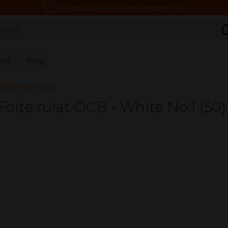
Transport gratuit la comenzi de peste 199 lei
C
uită
Blog
 White No.1 (50)
Foite rulat OCB - White No.1 (50)