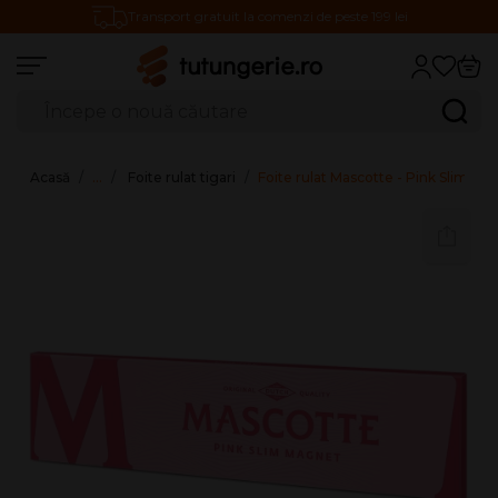
Transport gratuit la comenzi de peste 199 lei
Căutare produse
Caută
Acasă
…
Foite rulat tigari
Foite rulat Mascotte - Pink Slim M