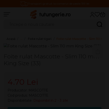
Transport gratuit la comenzi de peste 199 lei
Căutare produse
Caută
Acasă
…
Foite rulat tigari
Foite rulat Mascotte - Slim 110 mm K
Foite rulat Mascotte - Slim 110 mm
King Size (33)
4.70 Lei
Producător:
MASCOTTE
Cod produs: MASCOTTE
Disponibilitate:
Disponibil în 2 - 3 zile