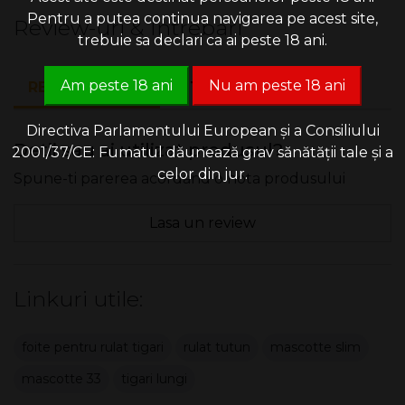
Pentru a putea continua navigarea pe acest site,
Review-uri & Intrebari
trebuie sa declari ca ai peste 18 ani.
Am peste 18 ani
Nu am peste 18 ani
REVIEW-URI (0)
INTREBARI (0)
Directiva Parlamentului European și a Consiliului
Detii sau ai utilizat produsul?
2001/37/CE: Fumatul dăunează grav sănătății tale și a
celor din jur.
Spune-ti parerea acordand o nota produsului
Lasa un review
Linkuri utile:
foite pentru rulat tigari
rulat tutun
mascotte slim
mascotte 33
tigari lungi