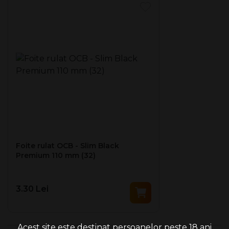
albite fără a utiliza clor și căptușite cu o margine
lipicioasă din
gumă arabică.
Un pachet conţine 33 de foite ultra subtiri.
Fabricate in Olanda.
Foite rulat OCB - Slim Black
Premium 110 mm (32)
3.30 Lei
Acest site este destinat persoanelor peste 18 ani