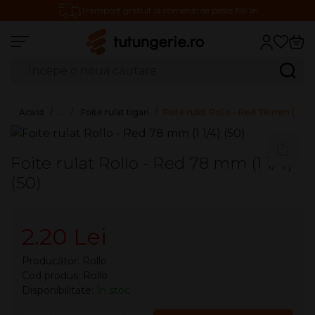
Transport gratuit la comenzi de peste 199 lei
Căutare produse
Caută
Acasă
…
Foite rulat tigari
Foite rulat Rollo - Red 78 mm (1 1-4)
Foite rulat Rollo - Red 78 mm (1 1/4)
(50)
2.20 Lei
Producător:
Rollo
Cod produs: Rollo
Disponibilitate:
În stoc