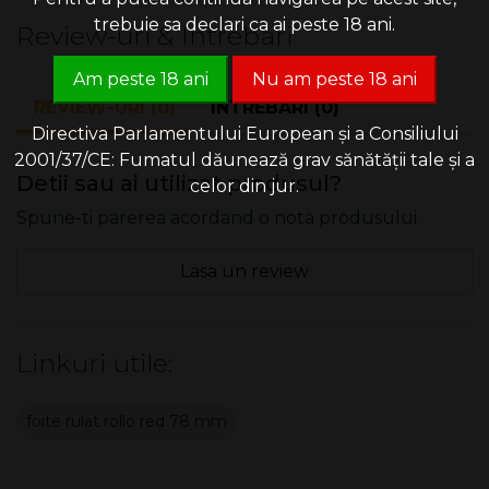
trebuie sa declari ca ai peste 18 ani.
Review-uri & Intrebari
Am peste 18 ani
Nu am peste 18 ani
REVIEW-URI (0)
INTREBARI (0)
Directiva Parlamentului European și a Consiliului
2001/37/CE: Fumatul dăunează grav sănătății tale și a
Detii sau ai utilizat produsul?
celor din jur.
Spune-ti parerea acordand o nota produsului
Lasa un review
Linkuri utile:
foite rulat rollo red 78 mm