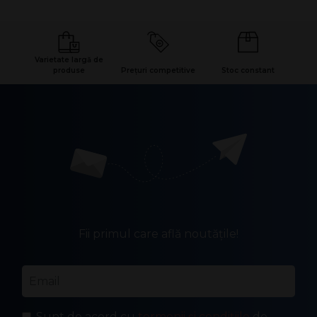
Varietate largă de
produse
Prețuri competitive
Stoc constant
Fii primul care află noutățile!
Email
*
Sunt de acord cu
termenii și condițiile
de