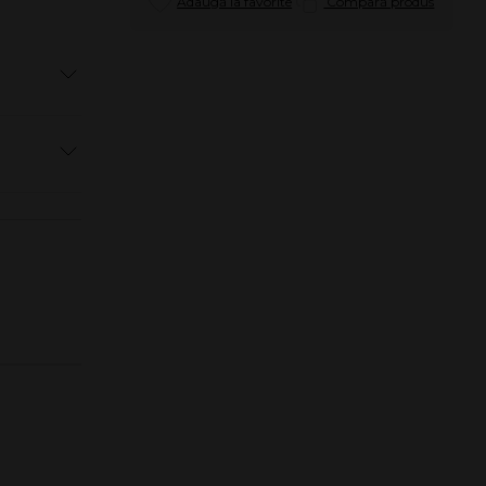
Adaugă la favorite
Compară produs
pid,
ional,
e fumeaza
ce gust.
a un gust
etare de 5