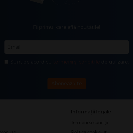
Fii primul care află noutățile!
Email
*
Sunt de acord cu
termenii și condițiile
de utilizare.
Abonează-te
Informații legale
Termeni și condiții
produse
Politica cookie-uri