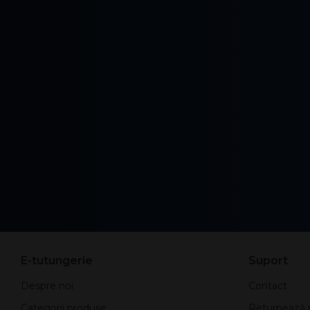
E-tutungerie
Suport
Despre noi
Contact
Categorii produse
Returnează 