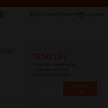
aută
Contul meu
Favorite
Coșul meu
llos
15.50 Lei
Producător:
Handelsgold
Cod produs: 5200090
Disponibilitate:
În stoc
Cantitate
Adaugă în
Coş