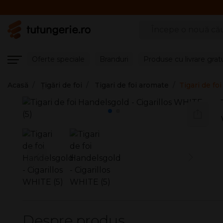
Căutare produse
Oferte speciale
Branduri
Produse cu livrare grat
Acasă
Țigări de foi
Tigari de foi aromate
Tigari de fo
Despre produs