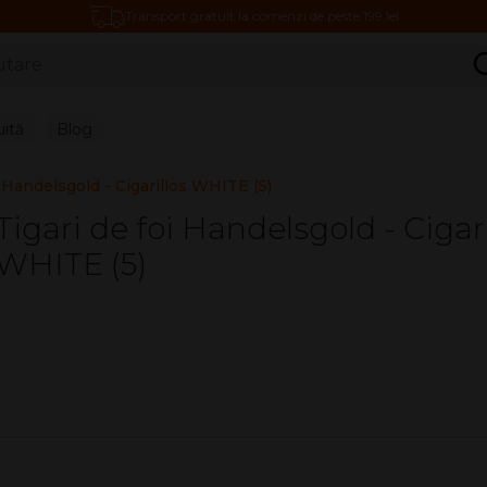
Transport gratuit la comenzi de peste 199 lei
C
uită
Blog
i Handelsgold - Cigarillos WHITE (5)
Tigari de foi Handelsgold - Cigari
WHITE (5)