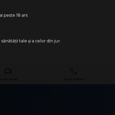
i peste 18 ani.
ătății tale și a celor din jur.
ivrare rapidă
Suport dedicat