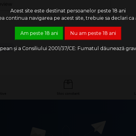
eview
Acest site este destinat persoanelor peste 18 ani
 continua navigarea pe acest site, trebuie sa declari ca a
Am peste 18 ani
Nu am peste 18 ani
 cocos
an și a Consiliului 2001/37/CE: Fumatul dăunează grav săn
tive
Stoc constant
L