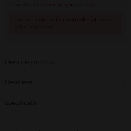
Disponibilitate:
Nu mai face parte din oferta!
Produsul nu mai face parte din catalogul
e-tutungerie.ro
Despre produs
Descriere
Mini narghilea electronică de unică folosință
cu
Specificații
filtru
Real Smoking
Sensation
Dimensiuni produs L x l x Î
12 x 3 x 2