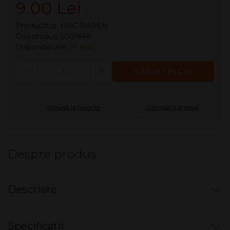
9.00 Lei
Producător:
MAC-BAREN
Cod produs: 5001648
Disponibilitate:
În stoc
Cantitate
Adaugă în Coş
Adaugă la favorite
Compară produs
Despre produs
Descriere
Aroma Mac Baren - #16 Scentit
Specificații