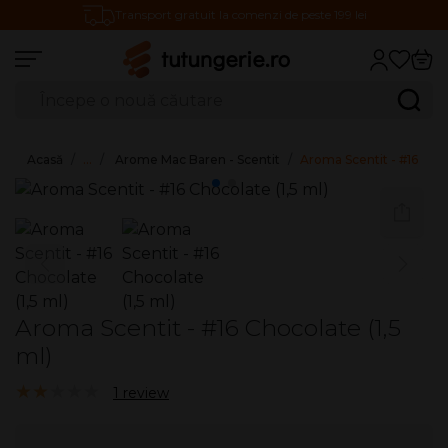
Transport gratuit la comenzi de peste 199 lei
Căutare produse
Caută
Acasă
…
Arome Mac Baren - Scentit
Aroma Scentit - #16 Choc
Aroma Scentit - #16 Chocolate (1,5
ml)
2.00/5
1 review