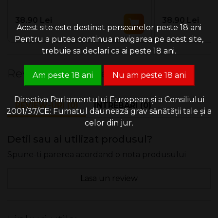
38.90 Lei
38.90 Lei
Acest site este destinat persoanelor peste 18 ani
Pentru a putea continua navigarea pe acest site,
trebuie sa declari ca ai peste 18 ani.
Review-uri & Intrebari
Am peste 18 ani
Nu am peste 18 ani
Directiva Parlamentului European și a Consiliului
REVIEW-URI (0)
INTREBARI (0)
2001/37/CE: Fumatul dăunează grav sănătății tale și a
celor din jur.
Detii sau ai utilizat produsul?
Spune-ti parerea acordand o nota produsului
Lasa un review