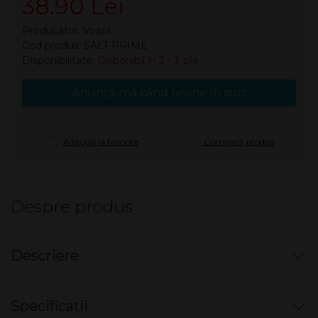
38.90 Lei
Producător:
Vozol
Cod produs: SALT PRIME
Disponibilitate:
Disponibil în 2 - 3 zile
Anunță-mă când revine în stoc
Adaugă la favorite
Compară produs
Despre produs
Descriere
Lichid Vozol SALT Prime - Fruit Mix 20
Specificații
mg