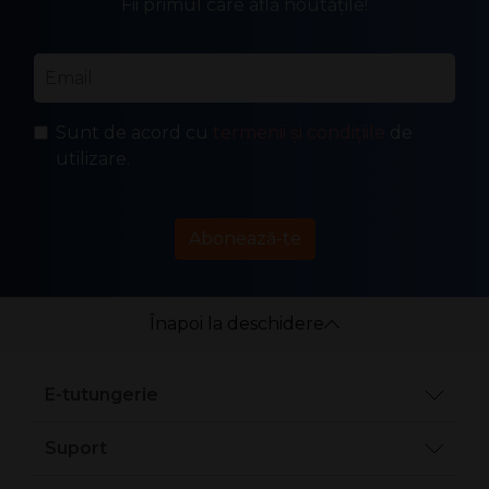
Fii primul care află noutățile!
Email
*
Sunt de acord cu
termenii și condițiile
de
utilizare.
Abonează-te
Înapoi la deschidere
E-tutungerie
Suport