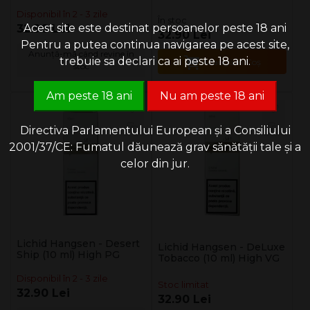
Disponibil în 2 - 3 zile
În stoc
Acest site este destinat persoanelor peste 18 ani
32.90 Lei
32.90 Lei
Pentru a putea continua navigarea pe acest site,
Anunță-mă când revine în
trebuie sa declari ca ai peste 18 ani.
Adaugă în Coş
stoc
Am peste 18 ani
Nu am peste 18 ani
Directiva Parlamentului European și a Consiliului
2001/37/CE: Fumatul dăunează grav sănătății tale și a
celor din jur.
Lichid Hangsen - Desert
Lichid Hangsen - DeLuxe
Ship (10 ml) High PG
Tobacco (10 ml) High VG
Disponibil în 2 - 3 zile
Stoc limitat
32.90 Lei
32.90 Lei