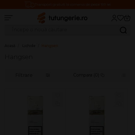
Transport gratuit la comenzi de peste 199 lei
Căutare produse
Caută
Acasă
Lichide
Hangsen
Hangsen
Filtrare
Compara (0)