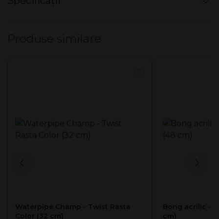
Specificații
Înălțime: 15 cm
Material: Acryl, plastic
Produse similare
Mod ambalare bax
12 buc / bax
Diverse culori.
Waterpipe Champ - Twist Rasta
Bong acrilic - T
Color (32 cm)
cm)