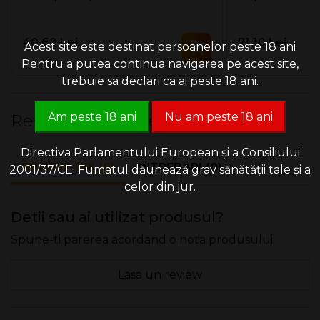
40.60 Lei
71.10 Lei
Acest site este destinat persoanelor peste 18 ani
Pentru a putea continua navigarea pe acest site,
trebuie sa declari ca ai peste 18 ani.
Am peste 18 ani
Nu am peste 18 ani
Review-uri & Intrebari
Directiva Parlamentului European și a Consiliului
REVIEW-URI (0)
INTREBARI (0)
2001/37/CE: Fumatul dăunează grav sănătății tale și a
celor din jur.
Detii sau ai utilizat produsul?
Spune-ti parerea acordand o nota produsului
Lasa un review