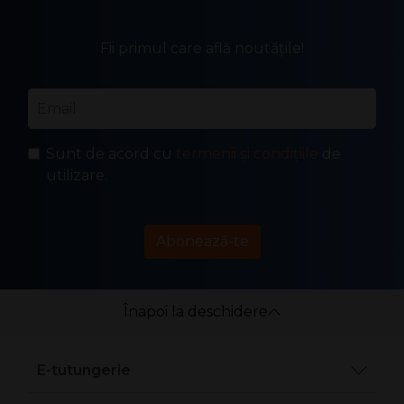
Fii primul care află noutățile!
Email
*
Sunt de acord cu
termenii și condițiile
de
utilizare.
Abonează-te
Înapoi la deschidere
E-tutungerie