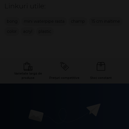
Linkuri utile:
bong
mini waterpipe rasta
champ
15 cm inaltime
color
acryl
plastic
Varietate largă de
produse
Prețuri competitive
Stoc constant