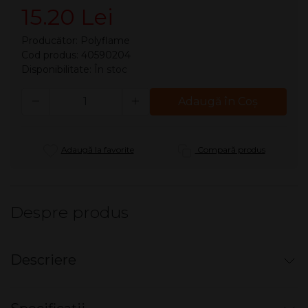
15.20 Lei
Producător:
Polyflame
Cod produs: 40590204
Disponibilitate:
În stoc
Cantitate
Adaugă în Coş
Adaugă la favorite
Compară produs
Despre produs
Descriere
Bong / Mini Waterpipe - Rasta Color