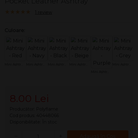
Pocket Leather Ashtray
5.00/5
1 review
Culoare:
Mini Ashtray - Red
Mini Ashtray - Navy
Mini Ashtray - Black
Mini Ashtray - Beige
Mini Ashtray - Grey
Mini Ashtray - Purple
8.00 Lei
Producător:
Polyflame
Cod produs: 40448066
Disponibilitate:
În stoc
Cantitate
Adaugă în Coş