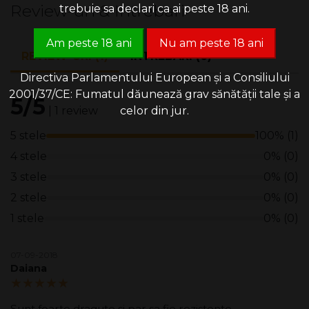
Review-uri & Intrebari
trebuie sa declari ca ai peste 18 ani.
Am peste 18 ani
Nu am peste 18 ani
REVIEW-URI (1)
INTREBARI (0)
Directiva Parlamentului European și a Consiliului
2001/37/CE: Fumatul dăunează grav sănătății tale și a
5/5
celor din jur.
| 1 review
5 stele
100% (1)
4 stele
0% (0)
3 stele
0% (0)
2 stele
0% (0)
1 stele
0% (0)
07-09-2018
Daiana
5.00/5
Sunt foarte dragute si par sa fie rezistente.