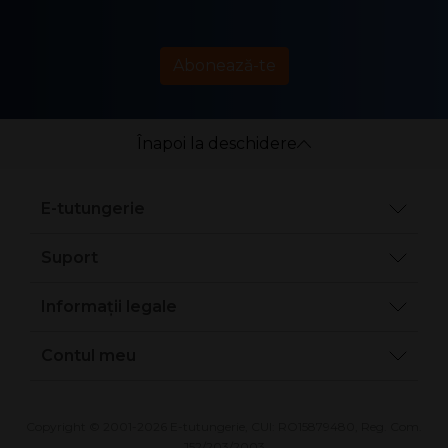
Abonează-te
Înapoi la deschidere
E-tutungerie
Suport
Informații legale
Contul meu
Copyright © 2001-2026 E-tutungerie, CUI: RO15879480, Reg. Com.
J52/203/2003